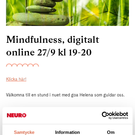
Mindfulness, digitalt
online 27/9 kl 19-20
Klicka här!
Välkomna till en stund i nuet med goa Helena som guidar oss.
Behöver du inloggningsuppgifter så finns de här:
Meeting ID: 812 0418 8119
Samtycke
Information
Om
Passcode: 300357