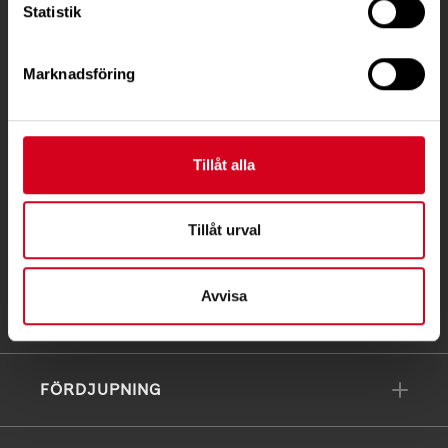
Statistik
Ågatan 12 C, 172 62 Sundbyberg
Telefon:
08-677 70 10
Marknadsföring
Postadress:
Box 4086
171 04 Solna
Tillåt alla
info@neuro.se
PG 90 10 07-5 | BG 901-0075 | Swishgåva 90 100
Tillåt urval
75 | Organisationsnummer 802002-3605
Avvisa
Till kontaktsidan
FÖRDJUPNING