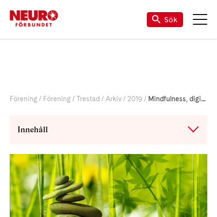
Sök
Förening
Förening
Trestad
Arkiv
2019
Mindfulness, digitalt online 27/9 kl 19-20
Innehåll