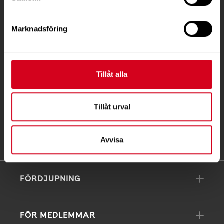
Telefon:
08-677 70 10
Marknadsföring
Postadress:
Box 4086
171 04 Solna
Tillåt alla
info@neuro.se
PG 90 10 07-5 | BG 901-0075 | Swishgåva 90 100
Tillåt urval
75 | Organisationsnummer 802002-3605
Till kontaktsidan
Avvisa
FÖRDJUPNING
FÖR MEDLEMMAR