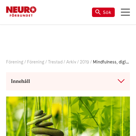
Sök
Förening
Förening
Trestad
Arkiv
2019
Mindfulness, digitalt online 27/9 kl 19-20
Innehåll