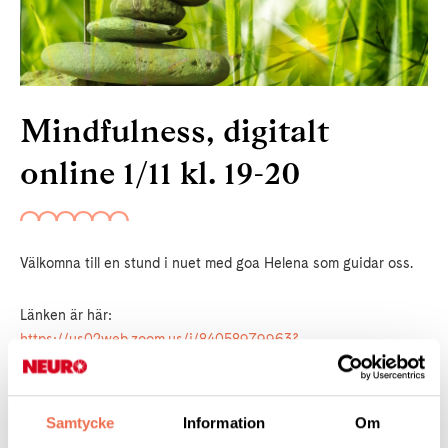
Mindfulness, digitalt
online 1/11 kl. 19-20
Välkomna till en stund i nuet med goa Helena som guidar oss.
Länken är här:
https://us02web.zoom.us/j/84058979963?
pwd=ZlpRR1pUajdZSGg5ZWNINnRTbWFyZz09
Väl mött!
Samtycke
Information
Om