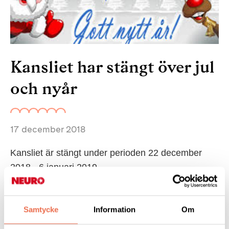
Kansliet har stängt över jul
och nyår
17 december 2018
Kansliet är stängt under perioden 22 december
2018 - 6 januari 2019.
Vi öppnar åter igen måndagen den 7 januari.
Med önskan om en fridfull jul och ett gott nytt 2019.
Samtycke
Information
Om