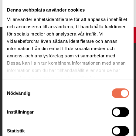
Tipsa
Denna webbplats använder cookies
Vi använder enhetsidentifierare för att anpassa innehållet
och annonserna till användarna, tillhandahålla funktioner
för sociala medier och analysera vår trafik. Vi
UPP
vidarebefordrar även sådana identifierare och annan
information från din enhet till de sociala medier och
annons- och analysföretag som vi samarbetar med.
Dessa kan i sin tur kombinera informationen med annan
information som du har tillhandahållit eller som de har
samlat in när du har använt deras tjänster.
Samtyckesval
Nödvändig
KONTAKT
Inställningar
Besöksadress:
Ågatan 12 C, 172 62 Sundbyberg
Statistik
Telefon:
08-677 70 10