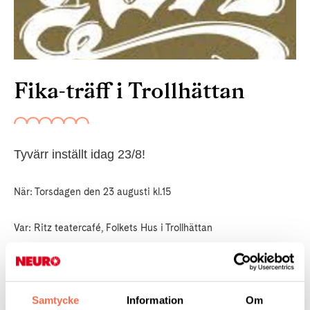
Fika-träff i Trollhättan
Tyvärr inställt idag 23/8!
När: Torsdagen den 23 augusti kl.15
Var: Ritz teatercafé, Folkets Hus i Trollhättan
Om vädret tillåter, så sitter vi på ute.
Samtycke
Information
Om
Hjärtligt välkomna!