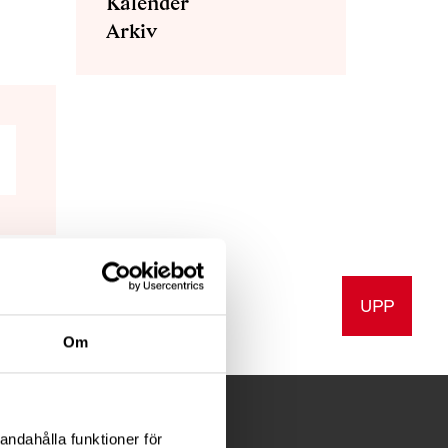
Kalender
Arkiv
UPP
v ut
Om
andahålla funktioner för