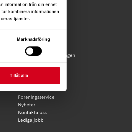
n information från din enhet
FÖR MEDLEMMAR
 tur kombinera informationen
deras tjänster.
Förening
Diagnosstöd
Marknadsföring
Anhörigstöd
Juridiskt stöd
licy
Reflex - medlemstidningen
Diagnosnytt
Tillåt alla
HITTA SNABBT
Kalender
Foreningsservice
Nyheter
Kontakta oss
Lediga jobb