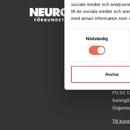
sociala medier och analysera 
KONTA
till de sociala medier och a
med annan information som du 
Besöksad
Ågatan 
Samtyckesval
Nödvändig
Telefon
Postadre
Box 40
171 04 S
Avvisa
info@ne
PG 90 10
Swishgå
Organis
Till kon