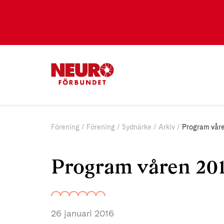
Förening
Förening
Sydnärke
Arkiv
Program vår
Program våren 20
26 januari 2016