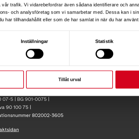
vår trafik. Vi vidarebefordrar även sådana identifierare och anna
KT
FÖRDJUPNING
nnons- och analysföretag som vi samarbetar med. Dessa kan i sin
har tillhandahållit eller som de har samlat in när du har använt 
Vårt arbete
ress:
Så tycker vi
12 C, 172 62 Sundbyberg
Inställningar
Statistik
Press
:
08-677 70 10
Tillgänglighet
Neuroförbundets integritetspo
ss:
Giva Sveriges kvalitetskod
86
olna
Tillåt urval
uro.se
 07-5 | BG 901-0075 |
va 90 100 75 |
ationsnummer 802002-3605
taktsidan