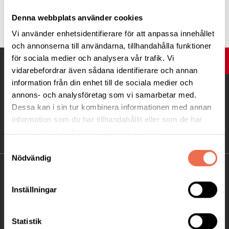
Tipsa
Denna webbplats använder cookies
Vi använder enhetsidentifierare för att anpassa innehållet
och annonserna till användarna, tillhandahålla funktioner
för sociala medier och analysera vår trafik. Vi
UPP
vidarebefordrar även sådana identifierare och annan
information från din enhet till de sociala medier och
annons- och analysföretag som vi samarbetar med.
Dessa kan i sin tur kombinera informationen med annan
information som du har tillhandahållit eller som de har
samlat in när du har använt deras tjänster.
Samtyckesval
Nödvändig
KONTAKT
Inställningar
Besöksadress:
Ågatan 12 C, 172 62 Sundbyberg
Statistik
Telefon:
08-677 70 10