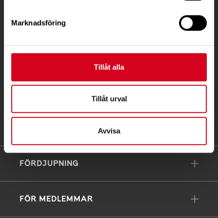
Postadress:
Marknadsföring
Box 4086
171 04 Solna
Tillåt alla
info@neuro.se
PG 90 10 07-5 | BG 901-0075 | Swishgåva 90 100
75 | Organisationsnummer 802002-3605
Tillåt urval
Till kontaktsidan
Avvisa
FÖRDJUPNING
FÖR MEDLEMMAR