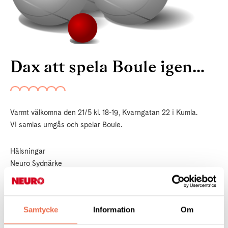
Dax att spela Boule igen…
Varmt välkomna den 21/5 kl. 18-19, Kvarngatan 22 i Kumla.
Vi samlas umgås och spelar Boule.
Hälsningar
Neuro Sydnärke
Styrelsen
Innehållsansvarig:
Neuro Sydnärke
Samtycke
Information
Om