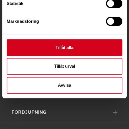
Statistik
Ågatan 12 C, 172 62 Sundbyberg
Telefon:
08-677 70 10
Marknadsföring
Postadress:
Box 4086
171 04 Solna
Tillåt alla
info@neuro.se
PG 90 10 07-5 | BG 901-0075 | Swishgåva 90 100
Tillåt urval
75 | Organisationsnummer 802002-3605
Avvisa
Till kontaktsidan
FÖRDJUPNING