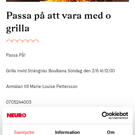
Passa på att vara med o
grilla
Passa På!
Grilla invid Strängnäs Boulbana Söndag den 2/6 kl:12:00
Anmälan till Marie-Louise Pettersson
0705244003
Om ingen svarar, lägg meddelande på telefonsvar.
Samtycke
Information
Om
Välkomna Styrelsen