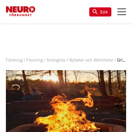
Sök
Förening
Förening
Strängnäs
Nyheter och Aktiviteter
Grilla invid Strängnäs Boulbana 2/6