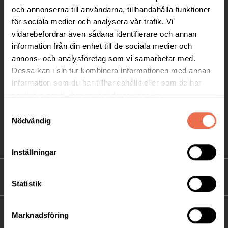
Telefon:
08-677 70 10
och annonserna till användarna, tillhandahålla funktioner
för sociala medier och analysera vår trafik. Vi
Postadress:
vidarebefordrar även sådana identifierare och annan
Box 4086
information från din enhet till de sociala medier och
171 04 Solna
annons- och analysföretag som vi samarbetar med.
Dessa kan i sin tur kombinera informationen med annan
info@neuro.se
information som du har tillhandahållit eller som de har
PG 90 10 07-5 | BG 901-0075 | Swishgåva 90 100
samlat in när du har använt deras tjänster.
75 | Organisationsnummer 802002-3605
Samtyckesval
Nödvändig
Till kontaktsidan
Inställningar
FÖRDJUPNING
Statistik
FÖR MEDLEMMAR
Marknadsföring