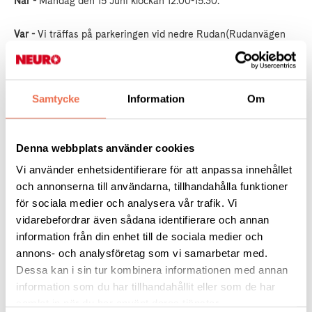
När -
Måndag den 15 Juni klockan 12.00-15.30.
Var -
Vi träffas på parkeringen vid nedre Rudan(Rudanvägen
39) och promenerar till övre Rudans grillplats.
Anmälan -
senast torsdag 11/6 till NEURO Södertörn på mejl:
Samtycke
Information
Om
sodertorn@neuro.se
eller sms/ring till
Marie på tel: 070 413 78 21 eller
Gudrun på tel: 070 690 57 12
Denna webbplats använder cookies
Vi använder enhetsidentifierare för att anpassa innehållet
Varmt välkomna önskar Styrelsen för Neuro Södertörn
och annonserna till användarna, tillhandahålla funktioner
för sociala medier och analysera vår trafik. Vi
vidarebefordrar även sådana identifierare och annan
information från din enhet till de sociala medier och
annons- och analysföretag som vi samarbetar med.
Tipsa
Dessa kan i sin tur kombinera informationen med annan
information som du har tillhandahållit eller som de har
samlat in när du har använt deras tjänster.