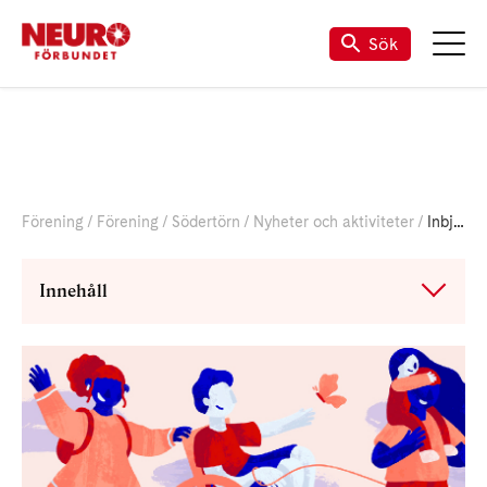
Sök
Förening
Förening
Södertörn
Nyheter och aktiviteter
Inbjudan till Neuropromenad och Grillfest
Innehåll