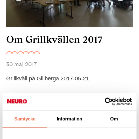
Om Grillkvällen 2017
30 maj 2017
Grillkväll på Gillberga 2017-05-21.
Kanonväder som vanligt :-) och nytt deltagarrekord
(20st). Mingel innan middagen.
Samtycke
Information
Om
Tipsa