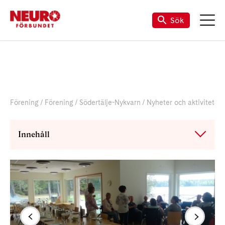
Sök
Förening
Förening
Södertälje-Nykvarn
Nyheter och aktiviteter
Innehåll