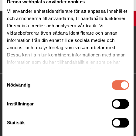
Denna webbplats använder cookies
Vi använder enhetsidentifierare för att anpassa innehållet
och annonserna till användarna, tillhandahålla funktioner
UPP
för sociala medier och analysera vår trafik. Vi
vidarebefordrar även sådana identifierare och annan
information från din enhet till de sociala medier och
annons- och analysföretag som vi samarbetar med.
Dessa kan i sin tur kombinera informationen med annan
information som du har tillhandahållit eller som de har
samlat in när du har använt deras tjänster.
Samtyckesval
KONTAKT
Nödvändig
Besöksadress:
Inställningar
Ågatan 12 C, 172 62 Sundbyberg
Telefon:
08-677 70 10
Statistik
Postadress: