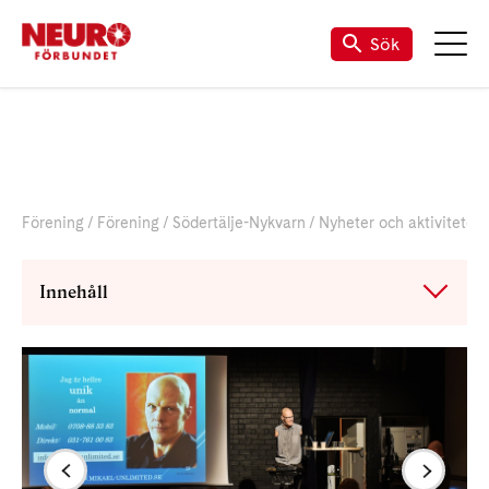
Sök
Förening
Förening
Södertälje-Nykvarn
Nyheter och aktiviteter
Innehåll