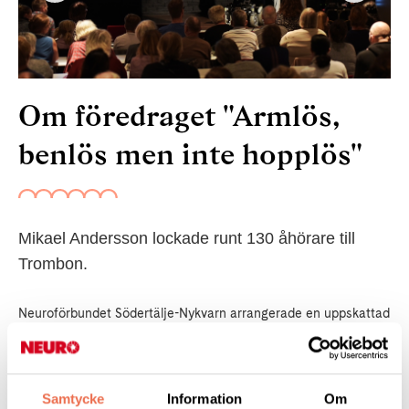
Om föredraget "Armlös,
benlös men inte hopplös"
Mikael Andersson lockade runt 130 åhörare till
Trombon.
Neuroförbundet Södertälje-Nykvarn arrangerade en uppskattad
föreläsning med Mikael andersson på Trombon i Södertälje den
26/9 2017. De runt 130 åhörarna fick höra en en livsberättelse
om hur långt man kan nå med tankens kraft. Som ett minne av
Samtycke
Information
Om
oss fick Mikael en SSK-tröja.