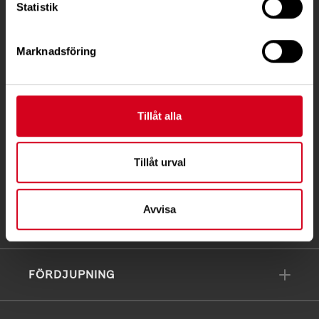
Statistik
Ågatan 12 C, 172 62 Sundbyberg
Telefon:
08-677 70 10
Marknadsföring
Postadress:
Box 4086
171 04 Solna
Tillåt alla
info@neuro.se
PG 90 10 07-5 | BG 901-0075 | Swishgåva 90 100
Tillåt urval
75 | Organisationsnummer 802002-3605
Avvisa
Till kontaktsidan
FÖRDJUPNING