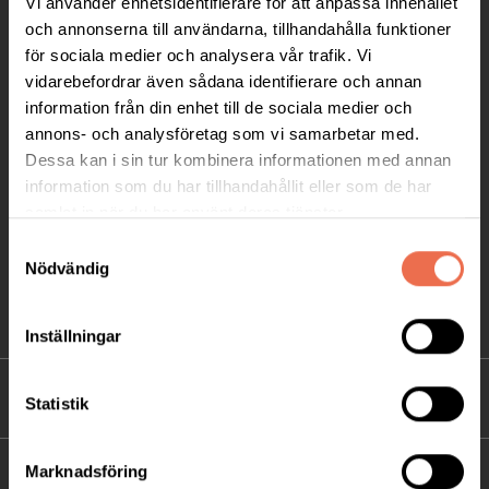
Vi använder enhetsidentifierare för att anpassa innehållet
Telefon:
08-677 70 10
och annonserna till användarna, tillhandahålla funktioner
för sociala medier och analysera vår trafik. Vi
Postadress:
vidarebefordrar även sådana identifierare och annan
Box 4086
information från din enhet till de sociala medier och
annons- och analysföretag som vi samarbetar med.
171 04 Solna
Dessa kan i sin tur kombinera informationen med annan
information som du har tillhandahållit eller som de har
info@neuro.se
samlat in när du har använt deras tjänster.
PG 90 10 07-5 | BG 901-0075 | Swishgåva 90 100
Samtyckesval
75 | Organisationsnummer 802002-3605
Nödvändig
Till kontaktsidan
Inställningar
FÖRDJUPNING
Statistik
Marknadsföring
FÖR MEDLEMMAR