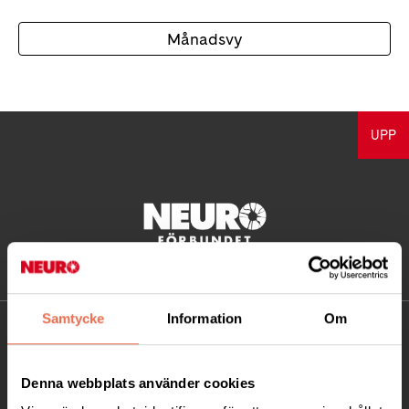
Månadsvy
UPP
Samtycke
Information
Om
KONTAKT
Besöksadress:
Denna webbplats använder cookies
Ågatan 12 C, 172 62 Sundbyberg