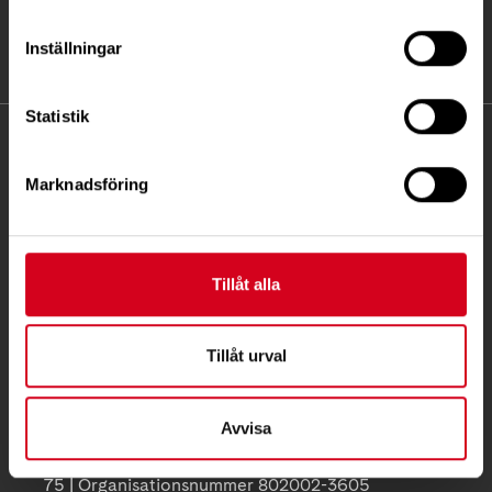
Inställningar
Statistik
KONTAKT
Marknadsföring
Besöksadress:
Ågatan 12 C, 172 62 Sundbyberg
Telefon:
08-677 70 10
Tillåt alla
Postadress:
Box 4086
Tillåt urval
171 04 Solna
info@neuro.se
Avvisa
PG 90 10 07-5 | BG 901-0075 | Swishgåva 90 100
75 | Organisationsnummer 802002-3605