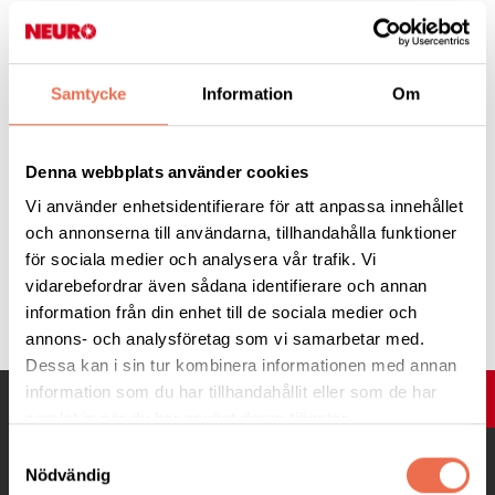
Schema för dagen
12.00 Samling, middag
Samtycke
Information
Om
13.00 Ombudsmöte, kaffe och tårta
Ca. 16.00 Avslutning
Denna webbplats använder cookies
Med hopp om god uppslutning
Neuro Skånes styrelse
Vi använder enhetsidentifierare för att anpassa innehållet
och annonserna till användarna, tillhandahålla funktioner
för sociala medier och analysera vår trafik. Vi
vidarebefordrar även sådana identifierare och annan
Tipsa
information från din enhet till de sociala medier och
annons- och analysföretag som vi samarbetar med.
Dessa kan i sin tur kombinera informationen med annan
information som du har tillhandahållit eller som de har
UPP
samlat in när du har använt deras tjänster.
Samtyckesval
Nödvändig