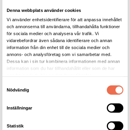
föreningen.
Kom gärna och delta eller bara hälsa på.
Denna webbplats använder cookies
Vi använder enhetsidentifierare för att anpassa innehållet
Torsdag 22 maj kl. 14.00-15.30
och annonserna till användarna, tillhandahålla funktioner
Plats: Café Karlslunds motionscentral, Gäddestavägen 3.
för sociala medier och analysera vår trafik. Vi
Vi träffas, trivs och samtalar.
vidarebefordrar även sådana identifierare och annan
Förtäring 25: -
information från din enhet till de sociala medier och
annons- och analysföretag som vi samarbetar med.
Tisdag 3 juni, sommarens dagsresa //OBS!! Se korrigerad tid,
Dessa kan i sin tur kombinera informationen med annan
ska vara avfärd 9.30
information som du har tillhandahållit eller som de har
samlat in när du har använt deras tjänster.
Klockan 9.30 avgår bussen från Karlslunds motionscentral,
Samtyckesval
Gäddestavägen 3, till Värmland och Lars Lerins utställning. Där
Nödvändig
vi får en guidad visning. Därefter går vi vidare till Karlstads
museum och dess restaurang för lunch.
Inställningar
Beräknad återkomst till Örebro ca. 16.30.
Kostnad medlem 300: -
Icke medlem 700: -
Statistik