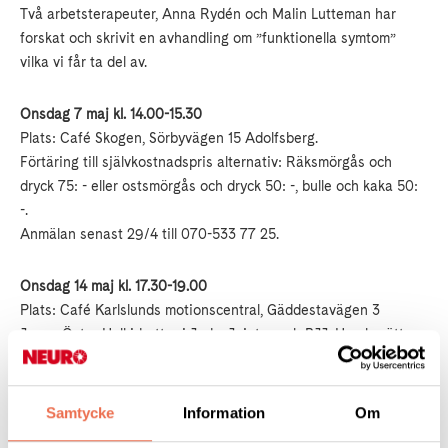
Två arbetsterapeuter, Anna Rydén och Malin Lutteman har
forskat och skrivit en avhandling om ”funktionella symtom”
vilka vi får ta del av.
Onsdag 7 maj kl. 14.00-15.30
Plats: Café Skogen, Sörbyvägen 15 Adolfsberg.
Förtäring till självkostnadspris alternativ: Räksmörgås och
dryck 75: - eller ostsmörgås och dryck 50: -, bulle och kaka 50:
-.
Anmälan senast 29/4 till 070-533 77 25.
Onsdag 14 maj kl. 17.30-19.00
Plats: Café Karlslunds motionscentral, Gäddestavägen 3
Jenny Öster Hall idrottar i Judo, Jujutsy och BJJ. Hon berättar
om sin sport och erövrade medaljer.
Onsdag 21 maj kl. 16.00-19.00
Samtycke
Information
Om
Lindedagen vid Lindesjön. Vi delar material och informerar om