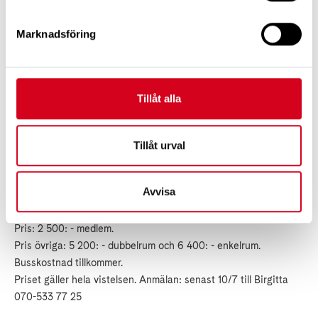
Anmälan senast 23/5 till 070-533 77 25
Marknadsföring
Onsdag den 18 juni kl. 17.30-19.00
Café Karlslunds motionscentral, Gäddestavägen 3.
Vi återknyter kontakten med Anette Pettersson Pålsboda och
lyssnar till hennes sång.
Tillåt alla
Valjeviken Sölvesborg i Blekinge, 25/8–29/8
Program egna och planerade aktiviteter ute och inne.
Tillåt urval
Rehabiliteringsmöjlighet, bad i inomhusbassänger och i
havet. Avresa från Haga centrum 25/8 kl. 8.00 och åter 29/8
Avvisa
ca. kl. 20.00.
Mer information om resan vid anmälan som är bindande.
Pris: 2 500: - medlem.
Pris övriga: 5 200: - dubbelrum och 6 400: - enkelrum.
Busskostnad tillkommer.
Priset gäller hela vistelsen. Anmälan: senast 10/7 till Birgitta
070-533 77 25