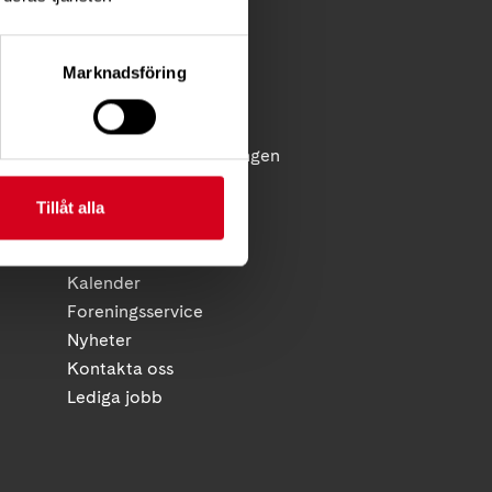
Förening
Diagnosstöd
Marknadsföring
Anhörigstöd
Juridiskt stöd
licy
Reflex - medlemstidningen
Diagnosnytt
Tillåt alla
HITTA SNABBT
Kalender
Foreningsservice
Nyheter
Kontakta oss
Lediga jobb