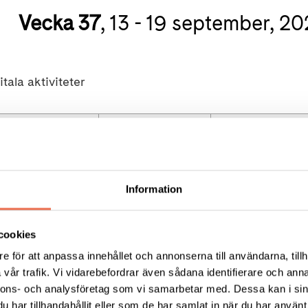
Vecka 37
, 13 - 19 september, 20
tala aktiviteter
15
16
17
Onsdag
Torsdag
Fredag
Information
cookies
e för att anpassa innehållet och annonserna till användarna, tillh
vår trafik. Vi vidarebefordrar även sådana identifierare och anna
nnons- och analysföretag som vi samarbetar med. Dessa kan i sin
KT
FÖRDJUPNING
har tillhandahållit eller som de har samlat in när du har använt 