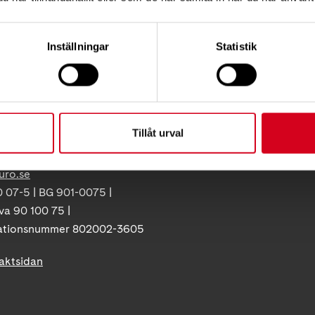
Vårt arbete
ress:
Så tycker vi
12 C, 172 62 Sundbyberg
Inställningar
Statistik
Press
:
08-677 70 10
Tillgänglighet
Neuroförbundets integritetspo
ss:
Giva Sveriges kvalitetskod
86
Tillåt urval
olna
uro.se
 07-5 | BG 901-0075 |
va 90 100 75 |
ationsnummer 802002-3605
taktsidan