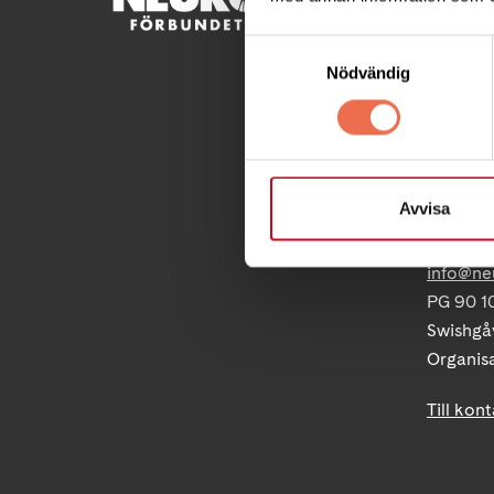
Besöksad
Samtyckesval
Ågatan 
Nödvändig
Telefon
Postadre
Box 40
Avvisa
171 04 S
info@ne
PG 90 10
Swishgå
Organis
Till kon