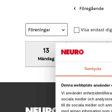
Föregående
Föreningar
Visa endast digi
13
14
Måndag
Tisdag
Samtycke
Denna webbplats använder 
Vi använder enhetsidentifierar
sociala medier och analysera 
till de sociala medier och a
KONTA
med annan information som du 