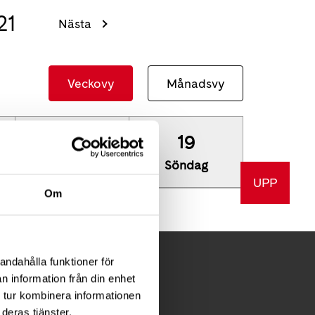
21
Nästa
Veckovy
Månadsvy
18
19
Lördag
Söndag
UPP
Om
andahålla funktioner för
n information från din enhet
 tur kombinera informationen
FÖR MEDLEMMAR
deras tjänster.