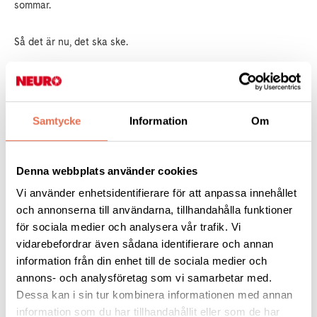
sommar.
Så det är nu, det ska ske.
I år är det dock en stor förändring – Corona. Successivt har vi
fattat och fattar ännu mer. Information, insikter och nya
direktiv, växer fram som svampar ur jorden i en rasande fart.
Samtycke
Information
Om
Corona-viruset tar ringa hänsyn till vårt agerande och våra
tvättade händer, utan fortsätter sin färd över världen tyst och
effektiv.
Denna webbplats använder cookies
Vi använder enhetsidentifierare för att anpassa innehållet
I väninnans och mitt telefonsamtal idag handlar det alltså om
och annonserna till användarna, tillhandahålla funktioner
rabatter, som man ska åka ut till lantstället för att ta hand om.
för sociala medier och analysera vår trafik. Vi
vidarebefordrar även sådana identifierare och annan
Men min asfaltsdjungelälskande väninna i storstaden, är i
information från din enhet till de sociala medier och
tvekan. Tänk om man inte kommer hem igen, tänk om
annons- och analysföretag som vi samarbetar med.
kollektivtrafiken stannar helt. Eller vi inte får åka ens med bil
Dessa kan i sin tur kombinera informationen med annan
fram och tillbaka. Vilket smärta är då störst, vilken uthållighet
information som du har tillhandahållit eller som de har