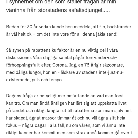
I synnerhet om den som ställer frågan är min
väninna från storstadens asfaltsdjungel.....
Redan för 30 år sedan kunde hon meddela, att ”jo, badstränder
är väl helt ok – om det inte vore för all denna jäkla sand!
Så synen på rabattens kulfaktor är en nu viktig del i våra
diskussioner. Våra dagliga samtal pågår före-under-och-
förhoppningsfullt-efter, Corona. Jag, en 73-årig riskzoonare,
med dåliga lungor, hon en - älskare av stadens inte-just-nu-
existerande, puls och tempo.
Dagens fråga är betydligt mer omfattande än vad man först
kan tro. Om man ändå äntligen har lärt sig att uppskatta livet
på landet och riktigt längtar ut till rabatterna som man själv helt
har skapat, ägnat massor timmar åt och nu vill ägna sitt hela
fokus – några dagar i alla fall, nu om våren, som vi ännu inte
riktigt känner har kommit men som strax ändå kommer gå över i