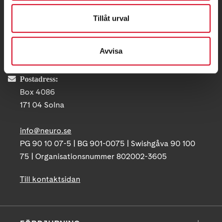
KONTAKT
Tillåt urval
Besöksadress:
Ågatan 12 C, 172 62 Sundbyberg
Avvisa
Telefon:
08-677 70 10
Postadress:
Box 4086
171 04 Solna
info@neuro.se
PG 90 10 07-5 | BG 901-0075 | Swishgåva 90 100
75 | Organisationsnummer 802002-3605
Till kontaktsidan