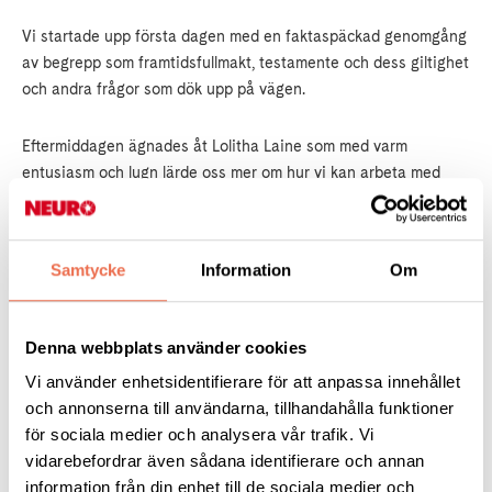
Vi startade upp första dagen med en faktaspäckad genomgång
av begrepp som framtidsfullmakt, testamente och dess giltighet
och andra frågor som dök upp på vägen.
Eftermiddagen ägnades åt Lolitha Laine som med varm
entusiasm och lugn lärde oss mer om hur vi kan arbeta med
våra telefoner. Det blev både Swish, BandID, Klarna och Kivra.
Vi tycks aldrig lära oss tillräckligt och våra frågor är alltid
många.
Samtycke
Information
Om
Andra dagen arbetade vi med våra röster och tränade bl a i att
sjunga i kanon. Det blev många härliga skratt. Vi avslutade
Denna webbplats använder cookies
förmiddagen med en fin meditation. Dessa timmar gav
Vi använder enhetsidentifierare för att anpassa innehållet
verkligen livsglädje och var gymnastik både för alla våra inre
och annonserna till användarna, tillhandahålla funktioner
organ och för själen, som fick sig en glad spark.
för sociala medier och analysera vår trafik. Vi
vidarebefordrar även sådana identifierare och annan
Det var en glad skara som bänkade sig kring lunchbordet. Vi
information från din enhet till de sociala medier och