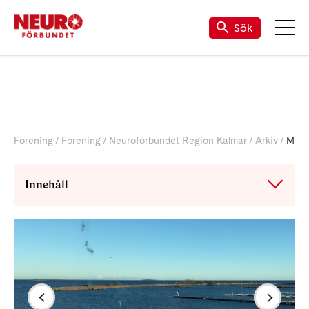
Sök
Förening
Förening
Neuroförbundet Region Kalmar
Arkiv
Medlemshelg på Corallen
Innehåll