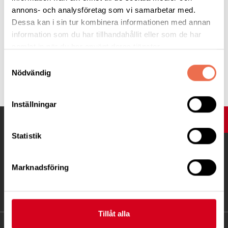
hade haft en så trevlig tid tillsammans
annons- och analysföretag som vi samarbetar med.
Dessa kan i sin tur kombinera informationen med annan
Text: Monika Brinkenfeldt
information som du har tillhandahållit eller som de har
samlat in när du har använt deras tjänster.
Samtyckesval
Tipsa
Nödvändig
Inställningar
UPP
Statistik
Marknadsföring
Tillåt alla