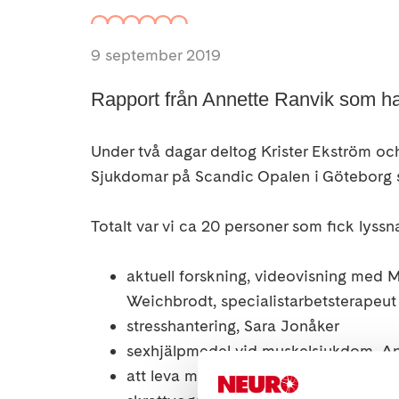
9 september 2019
Rapport från Annette Ranvik som har
Under två dagar deltog Krister Ekström o
Sjukdomar på Scandic Opalen i Göteborg
Totalt var vi ca 20 personer som fick lyssna
aktuell forskning, videovisning med M
Weichbrodt, specialistarbetsterapeut
stresshantering, Sara Jonåker
sexhjälpmedel vid muskelsjukdom, An
att leva med muskelsjukdom, Ulrika E