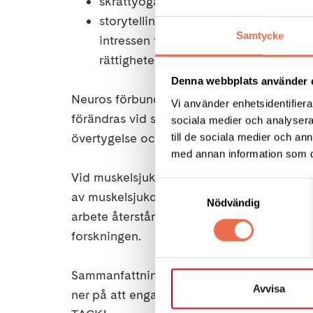
skrattyoga, Lili-Ann Kleén (www.hal
storytelling bland annat om hur vikti
Samtycke
intressen för ett gott liv. Att inte lå
rättigheter/nödvändigheter.
Denna webbplats använder 
Neuros förbundsordförande Lise Lidbäck ber
Vi använder enhetsidentifierar
förändras vid sjukdom. Lise berättade även
sociala medier och analysera 
övertygelse och envishet samt forskningens
till de sociala medier och a
med annan information som du 
Vid muskelsjukdom är det något fel i den 
Samtyckesval
av muskelsjukdomar. Det pågår flera fram
Nödvändig
arbete återstår. Muskeldystrofi- grupperna
forskningen.
Sammanfattningsvis är vi väldigt nöjda me
Avvisa
ner på att engagera bra föreläsare. Hotel