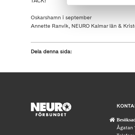
TACK!
Oskarshamn i september
Annette Ranvik, NEURO Kalmar län & Kris
Dela denna sida:
KONTA
Besöksad
Ågatan 