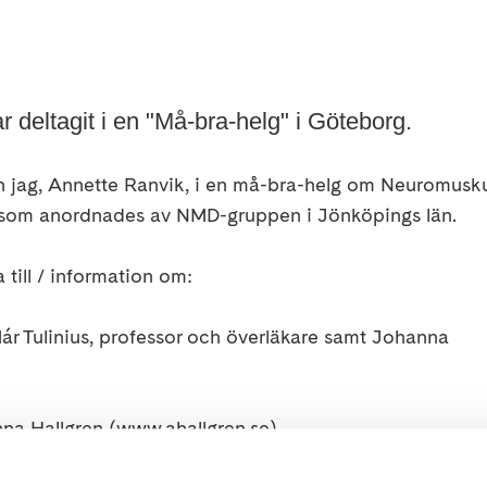
 deltagit i en "Må-bra-helg" i Göteborg.
ch jag, Annette Ranvik, i en må-bra-helg om Neuromusk
 som anordnades av NMD-gruppen i Jönköpings län.
 till / information om:
ár Tulinius, professor och överläkare samt Johanna
na Hallgren (www.ahallgren.se)
dofsson, arbetsterapeut