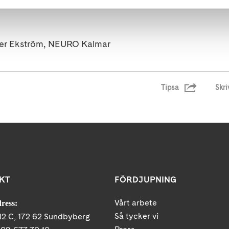
ter Ekström, NEURO Kalmar
Tipsa
Skri
KT
FÖRDJUPNING
Vårt arbete
ress:
Så tycker vi
12 C, 172 62 Sundbyberg