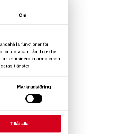
 ens
Om
kan
andahålla funktioner för
gen
n information från din enhet
 tur kombinera informationen
deras tjänster.
former
t
Marknadsföring
 lagt
Tillåt alla
.