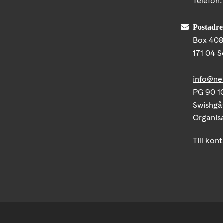
Telefon
Postadre
Box 40
171 04 S
info@ne
PG 90 10
Swishgå
Organis
Till kon