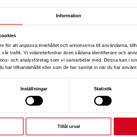
sohornan.com)
gt det är att ha bra assistenter med humor och som delar
Information
ta funktionshindret begränsa sig. Det talades om våra
cookies
ättade om sin familj och släkt och hur livet plötsligt 
e för att anpassa innehållet och annonserna till användarna, tillh
 om sin väg för att få korrekt diagnos. Tack vare sin e
vår trafik. Vi vidarebefordrar även sådana identifierare och anna
 framsteg, fick hon slutligen besked.
nnons- och analysföretag som vi samarbetar med. Dessa kan i sin
har tillhandahållit eller som de har samlat in när du har använt 
motoriska enheten och det finns mellan 600-800 olika 
gångsrika behandlingar av muskelsjukdomar, men mycke
Inställningar
Statistik
 är intressanta för läkemedelsföretagen och därmed för
d programmet och tackar de ansvariga för allt arbete de
Tillåt urval
let hade bra anpassade rum och bjöd på väldigt god mat