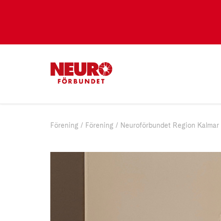
Förening
Förening
Neuroförbundet Region Kalmar