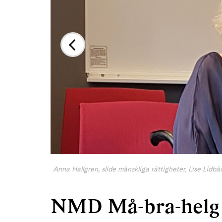
Anna Hallgren, slide mänskliga rättigheter, Lise Lidbä
NMD Må-bra-helg 3