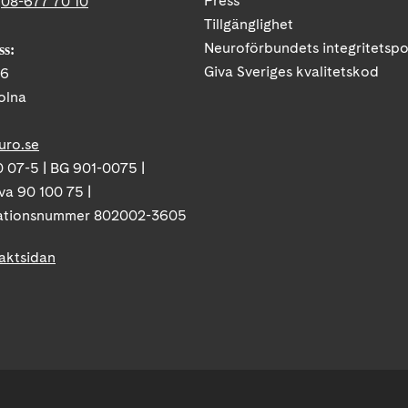
Press
:
08-677 70 10
Tillgänglighet
Neuroförbundets integritetspo
ss:
Giva Sveriges kvalitetskod
86
olna
uro.se
 07-5 | BG 901-0075 |
va 90 100 75 |
ationsnummer 802002-3605
taktsidan