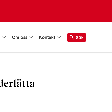
r
Om oss
Kontakt
Sök
derlätta