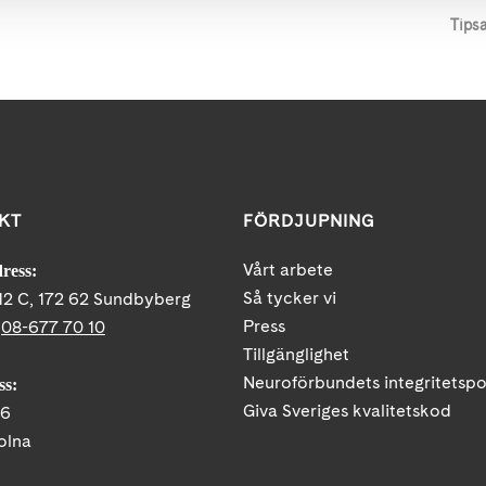
Tips
KT
FÖRDJUPNING
Vårt arbete
ress:
Så tycker vi
12 C, 172 62 Sundbyberg
Press
:
08-677 70 10
Tillgänglighet
Neuroförbundets integritetspo
ss:
Giva Sveriges kvalitetskod
86
olna