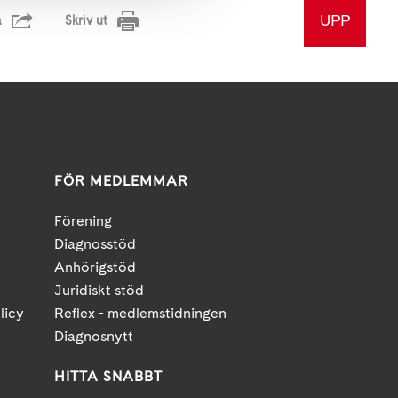
UPP
a
Skriv ut
FÖR MEDLEMMAR
Förening
Diagnosstöd
Anhörigstöd
Juridiskt stöd
licy
Reflex - medlemstidningen
Diagnosnytt
HITTA SNABBT