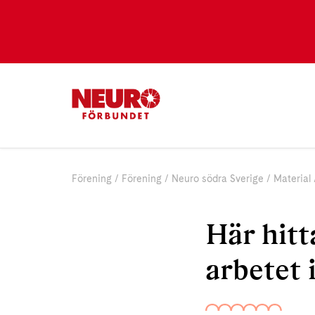
Förening
Förening
Neuro södra Sverige
Material
Här hitt
arbetet