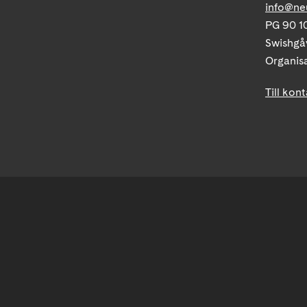
info@ne
PG 90 10
Swishgå
Organis
Till kon