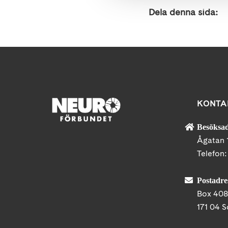
Dela denna sida:
KONTA
Besöksad
Ågatan 
Telefon
Postadre
Box 40
171 04 S