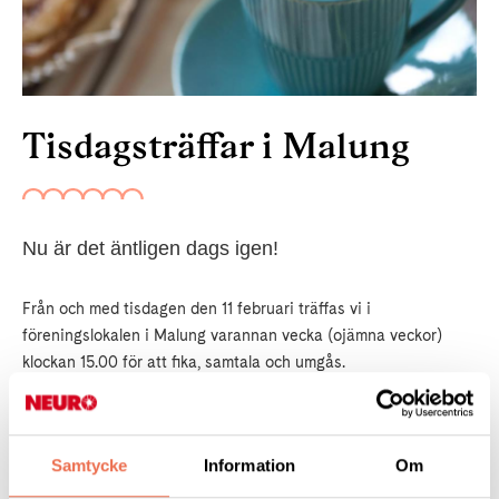
Tisdagsträffar i Malung
Nu är det äntligen dags igen!
Från och med tisdagen den 11 februari träffas vi i
föreningslokalen i Malung varannan vecka (ojämna veckor)
klockan 15.00 för att fika, samtala och umgås.
Sprid gärna detta till övriga medlemmar ni känner eller kanske
någon vän som vill bli medlem!
Samtycke
Information
Om