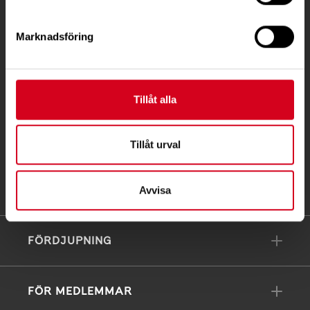
Telefon:
08-677 70 10
Marknadsföring
Postadress:
Box 4086
171 04 Solna
Tillåt alla
info@neuro.se
PG 90 10 07-5 | BG 901-0075 | Swishgåva 90 100
Tillåt urval
75 | Organisationsnummer 802002-3605
Till kontaktsidan
Avvisa
FÖRDJUPNING
FÖR MEDLEMMAR