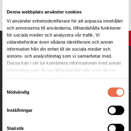
Tipsa
Denna webbplats använder cookies
Vi använder enhetsidentifierare för att anpassa innehållet
och annonserna till användarna, tillhandahålla funktioner
för sociala medier och analysera vår trafik. Vi
UPP
vidarebefordrar även sådana identifierare och annan
information från din enhet till de sociala medier och
annons- och analysföretag som vi samarbetar med.
Dessa kan i sin tur kombinera informationen med annan
information som du har tillhandahållit eller som de har
samlat in när du har använt deras tjänster.
Samtyckesval
Nödvändig
KONTAKT
Inställningar
Besöksadress:
Ågatan 12 C, 172 62 Sundbyberg
Statistik