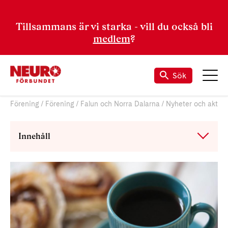
Tillsammans är vi starka - vill du också bli
medlem
?
Sök
Förening
Förening
Falun och Norra Dalarna
Nyheter och aktivi
Innehåll