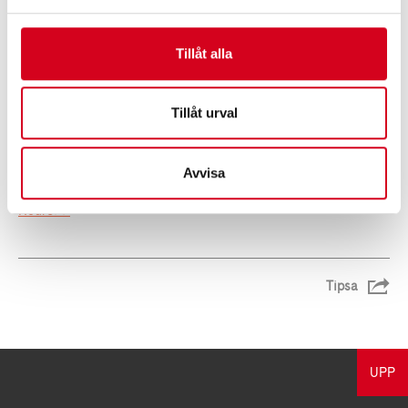
insjuknande avlider inom 3 år. Man har ännu inte lyckats hitta
vad som
orsakar ALS. Viktig forskning pågår bland annat vid Umeå
Tillåt alla
universitet och arbetet stöds bland annat av Ulla-Carin
Lindqvist stiftelse.
Tillåt urval
Läs mer om als>>
Avvisa
Du kan också skänka en gåva till forskningen om als via
Neuro>>
Tipsa
UPP