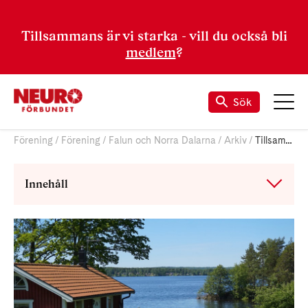
Tillsammans är vi starka - vill du också bli
medlem
?
Sök
Förening
Förening
Falun och Norra Dalarna
Arkiv
Tillsammans mot als
Innehåll