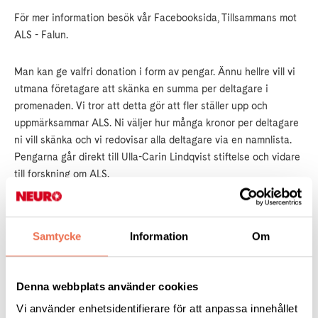
För mer information besök vår Facebooksida, Tillsammans mot
ALS - Falun.
Man kan ge valfri donation i form av pengar. Ännu hellre vill vi
utmana företagare att skänka en summa per deltagare i
promenaden. Vi tror att detta gör att fler ställer upp och
uppmärksammar ALS. Ni väljer hur många kronor per deltagare
ni vill skänka och vi redovisar alla deltagare via en namnlista.
Pengarna går direkt till Ulla-Carin Lindqvist stiftelse och vidare
till forskning om ALS.
Alla företag som bidrar kommer naturligtvis att omnämnas i alla
kanaler där vi finns och verkar.
Samtycke
Information
Om
Ställer ni upp?
Denna webbplats använder cookies
Ge ett bidrag på PG 90 00 49-8 eller Swish 123 900 0498,
märk insättningen ”Tillsammans mot ALS – Falun”, eller
Vi använder enhetsidentifierare för att anpassa innehållet