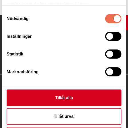
samlat in när du har använt deras tjänster.
Samtyckesval
Nödvändig
UPP
Inställningar
Statistik
Marknadsföring
KONTAKT
Tillåt alla
Besöksadress:
Ågatan 12 C, 172 62 Sundbyberg
Telefon:
08-677 70 10
Tillåt urval