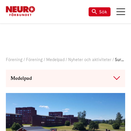
Sök
Förening
Förening
Medelpad
Nyheter och aktiviteter
Surströmming med bangolf
Medelpad