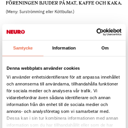
FÖRENINGEN BJUDER PÅ MAT, KAFFE OCH KAKA.
(Meny: Surströmming eller Köttbullar.)
SAMTAL OM KOMMANDE AKTIVITETER
Samtycke
Information
Om
Denna webbplats använder cookies
FÖR DE SOM VILL SKALL DET FINNAS
MÖJLIGHET TILL GOLF.
Vi använder enhetsidentifierare för att anpassa innehållet
och annonserna till användarna, tillhandahålla funktioner
för sociala medier och analysera vår trafik. Vi
vidarebefordrar även sådana identifierare och annan
Buss linje 30 till hållplats Granlo centrum
information från din enhet till de sociala medier och
annons- och analysföretag som vi samarbetar med.
Dessa kan i sin tur kombinera informationen med annan
Tipsa
information som du har tillhandahållit eller som de har