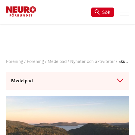
Sök
Förening
Förening
Medelpad
Nyheter och aktiviteter
Skule inbjudan
Medelpad