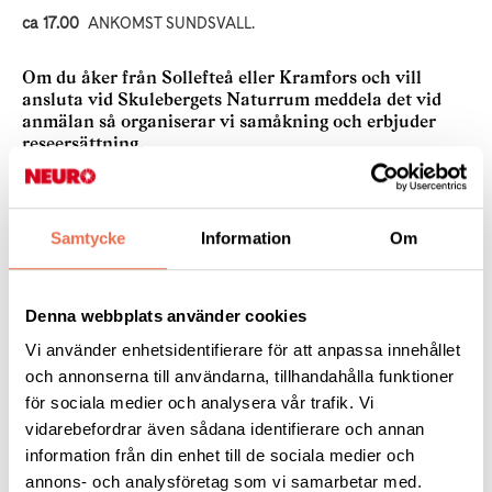
ca 17.00
ANKOMST SUNDSVALL.
Om du åker från Sollefteå eller Kramfors och vill
ansluta vid Skulebergets Naturrum meddela det vid
anmälan så organiserar vi samåkning och erbjuder
reseersättning.
Anmälan senast 11 augusti 2024 till Pelle
Samtycke
Information
Om
Enarsson
telefon: 070 - 215 35 97
Denna webbplats använder cookies
E-post: pelle.enarsson@gmail.com
Vi använder enhetsidentifierare för att anpassa innehållet
och annonserna till användarna, tillhandahålla funktioner
för sociala medier och analysera vår trafik. Vi
Kostnad: 300kr per medlem (samma för
vidarebefordrar även sådana identifierare och annan
medföljande assistent).
information från din enhet till de sociala medier och
annons- och analysföretag som vi samarbetar med.