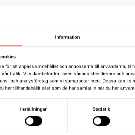
er oss in.
Information
sitter vid. Spana efter den för att hitta oss.
cookies
e för att anpassa innehållet och annonserna till användarna, tillh
 för sitt eget fika.
vår trafik. Vi vidarebefordrar även sådana identifierare och anna
nnons- och analysföretag som vi samarbetar med. Dessa kan i sin
har tillhandahållit eller som de har samlat in när du har använt 
Tipsa
Skri
Inställningar
Statistik