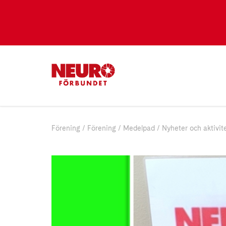
Förening
Förening
Medelpad
Nyheter och aktivit