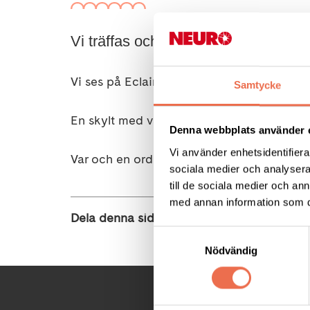
Vi träffas och pratar om det som fall
Vi ses på Eclair Café i Skönsmon.
Samtycke
En skylt med våran logga finns på bordet vi 
Denna webbplats använder 
Vi använder enhetsidentifierar
Var och en ordnar med sina resor och betalar
sociala medier och analysera 
till de sociala medier och a
med annan information som du 
Dela denna sida:
Samtyckesval
Nödvändig