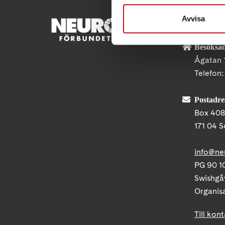
Avvisa
KONTA
Besöksad
Ågatan 
Telefon
Postadre
Box 40
171 04 S
info@ne
PG 90 10
Swishgå
Organis
Till kon