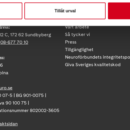
Tillåt urval
KT
FÖRDJUPNING
Vårt arbete
ress:
Så tycker vi
12 C, 172 62 Sundbyberg
Press
:
08-677 70 10
Tillgänglighet
Neuroförbundets integritetspo
ss:
Giva Sveriges kvalitetskod
86
olna
uro.se
 07-5 | BG 901-0075 |
va 90 100 75 |
ationsnummer 802002-3605
taktsidan