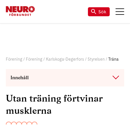
Sök
Förening
Förening
Karlskoga-Degerfors
Styrelsen
Träna
Innehåll
Utan träning förtvinar
musklerna