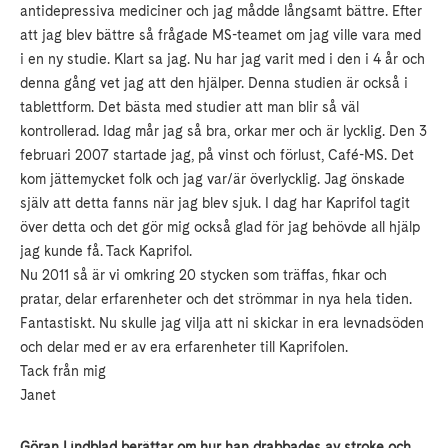
antidepressiva mediciner och jag mådde långsamt bättre. Efter
att jag blev bättre så frågade MS-teamet om jag ville vara med
i en ny studie. Klart sa jag. Nu har jag varit med i den i 4 år och
denna gång vet jag att den hjälper. Denna studien är också i
tablettform. Det bästa med studier att man blir så väl
kontrollerad. Idag mår jag så bra, orkar mer och är lycklig. Den 3
februari 2007 startade jag, på vinst och förlust, Café-MS. Det
kom jättemycket folk och jag var/är överlycklig. Jag önskade
själv att detta fanns när jag blev sjuk. I dag har Kaprifol tagit
över detta och det gör mig också glad för jag behövde all hjälp
jag kunde få. Tack Kaprifol.
Nu 2011 så är vi omkring 20 stycken som träffas, fikar och
pratar, delar erfarenheter och det strömmar in nya hela tiden.
Fantastiskt. Nu skulle jag vilja att ni skickar in era levnadsöden
och delar med er av era erfarenheter till Kaprifolen.
Tack från mig
Janet
Göran Lindblad berättar om hur han drabbades av stroke och