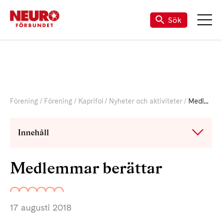
Sök
Förening
Förening
Kaprifol
Nyheter och aktiviteter
Medlemmar berättar
Innehåll
Medlemmar berättar
17 augusti 2018