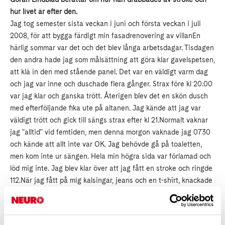
hur livet är efter den.
Jag tog semester sista veckan i juni och första veckan i juli
2008, för att bygga färdigt min fasadrenovering av villanEn
härlig sommar var det och det blev långa arbetsdagar. Tisdagen
den andra hade jag som målsättning att göra klar gavelspetsen,
att klä in den med stående panel. Det var en väldigt varm dag
och jag var inne och duschade flera gånger. Strax före kl 20.00
var jag klar och ganska trött. Återigen blev det en skön dusch
med efterföljande fika ute på altanen. Jag kände att jag var
väldigt trött och gick till sängs strax efter kl 21.Normalt vaknar
jag "alltid" vid femtiden, men denna morgon vaknade jag 0730
och kände att allt inte var OK. Jag behövde gå på toaletten,
men kom inte ur sängen. Hela min högra sida var förlamad och
löd mig inte. Jag blev klar över att jag fått en stroke och ringde
112.När jag fått på mig kalsingar, jeans och en t-shirt, knackade
det på dörren. Ambulansen var på plats. Två kvinnliga
ambulansmän lade mig på båren och körde sedan iväg mot
Kungälv. I ambulansen kopplades jag upp på datorn, fick en