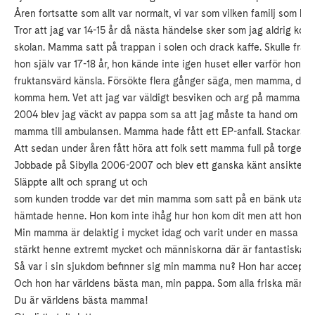
Åren fortsatte som allt var normalt, vi var som vilken familj som 
Tror att jag var 14-15 år då nästa händelse sker som jag aldrig 
skolan. Mamma satt på trappan i solen och drack kaffe. Skulle frå
hon själv var 17-18 år, hon kände inte igen huset eller varför hon
fruktansvärd känsla. Försökte flera gånger säga, men mamma, det ä
komma hem. Vet att jag var väldigt besviken och arg på mamma för 
2004 blev jag väckt av pappa som sa att jag måste ta hand om mi
mamma till ambulansen. Mamma hade fått ett EP-anfall. Stackars pap
Att sedan under åren fått höra att folk sett mamma full på torget el
Jobbade på Sibylla 2006-2007 och blev ett ganska känt ansikte i S
Släppte allt och sprang ut och
som kunden trodde var det min mamma som satt på en bänk utanför,
hämtade henne. Hon kom inte ihåg hur hon kom dit men att hon var
Min mamma är delaktig i mycket idag och varit under en massa år n
stärkt henne extremt mycket och människorna där är fantastiska. 
Så var i sin sjukdom befinner sig min mamma nu? Hon har accepterat 
Och hon har världens bästa man, min pappa. Som alla friska männ
Du är världens bästa mamma!