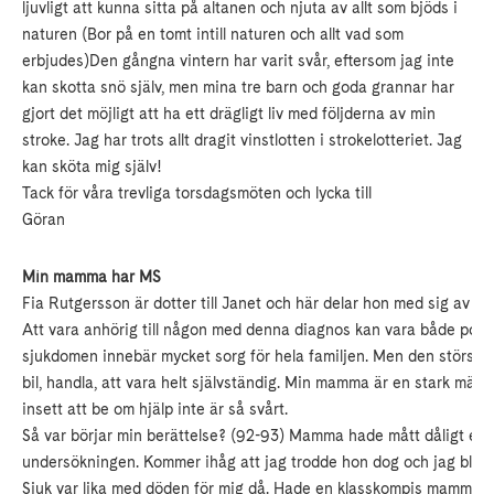
ljuvligt att kunna sitta på altanen och njuta av allt som bjöds i
naturen (Bor på en tomt intill naturen och allt vad som
erbjudes)Den gångna vintern har varit svår, eftersom jag inte
kan skotta snö själv, men mina tre barn och goda grannar har
gjort det möjligt att ha ett drägligt liv med följderna av min
stroke. Jag har trots allt dragit vinstlotten i strokelotteriet. Jag
kan sköta mig själv!
Tack för våra trevliga torsdagsmöten och lycka till
Göran
Min mamma har MS
Fia Rutgersson är dotter till Janet och här delar hon med sig av s
Att vara anhörig till någon med denna diagnos kan vara både positiv
sjukdomen innebär mycket sorg för hela familjen. Men den största 
bil, handla, att vara helt självständig. Min mamma är en stark männi
insett att be om hjälp inte är så svårt.
Så var börjar min berättelse? (92-93) Mamma hade mått dåligt ett
undersökningen. Kommer ihåg att jag trodde hon dog och jag blev j
Sjuk var lika med döden för mig då. Hade en klasskompis mamma o