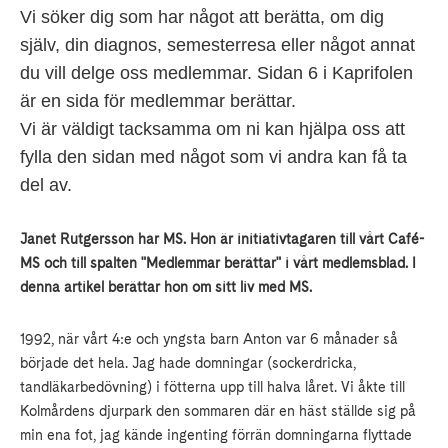
Vi söker dig som har något att berätta, om dig
själv, din diagnos, semesterresa eller något annat
du vill delge oss medlemmar. Sidan 6 i Kaprifolen
är en sida för medlemmar berättar.
Vi är väldigt tacksamma om ni kan hjälpa oss att
fylla den sidan med något som vi andra kan få ta
del av.
Janet Rutgersson har MS. Hon är initiativtagaren till vårt Café-
MS och till spalten "Medlemmar berättar" i vårt medlemsblad. I
denna artikel berättar hon om sitt liv med MS.
1992, när vårt 4:e och yngsta barn Anton var 6 månader så
började det hela. Jag hade domningar (sockerdricka,
tandläkarbedövning) i fötterna upp till halva låret. Vi åkte till
Kolmårdens djurpark den sommaren där en häst ställde sig på
min ena fot, jag kände ingenting förrän domningarna flyttade