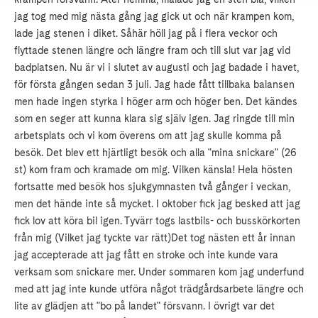
jag tog med mig nästa gång jag gick ut och när krampen kom,
lade jag stenen i diket. Såhär höll jag på i flera veckor och
flyttade stenen längre och längre fram och till slut var jag vid
badplatsen. Nu är vi i slutet av augusti och jag badade i havet,
för första gången sedan 3 juli. Jag hade fått tillbaka balansen
men hade ingen styrka i höger arm och höger ben. Det kändes
som en seger att kunna klara sig själv igen. Jag ringde till min
arbetsplats och vi kom överens om att jag skulle komma på
besök. Det blev ett hjärtligt besök och alla "mina snickare" (26
st) kom fram och kramade om mig. Vilken känsla! Hela hösten
fortsatte med besök hos sjukgymnasten två gånger i veckan,
men det hände inte så mycket. I oktober fick jag besked att jag
fick lov att köra bil igen. Tyvärr togs lastbils- och busskörkorten
från mig (Vilket jag tyckte var rätt)Det tog nästen ett år innan
jag accepterade att jag fått en stroke och inte kunde vara
verksam som snickare mer. Under sommaren kom jag underfund
med att jag inte kunde utföra något trädgårdsarbete längre och
lite av glädjen att "bo på landet" försvann. I övrigt var det