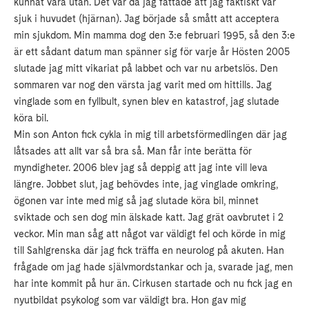
kunnat vara utan. Det var då jag fattade att jag faktiskt var
sjuk i huvudet (hjärnan). Jag började så smått att acceptera
min sjukdom. Min mamma dog den 3:e februari 1995, så den 3:e
är ett sådant datum man spänner sig för varje år Hösten 2005
slutade jag mitt vikariat på labbet och var nu arbetslös. Den
sommaren var nog den värsta jag varit med om hittills. Jag
vinglade som en fyllbult, synen blev en katastrof, jag slutade
köra bil.
Min son Anton fick cykla in mig till arbetsförmedlingen där jag
låtsades att allt var så bra så. Man får inte berätta för
myndigheter. 2006 blev jag så deppig att jag inte vill leva
längre. Jobbet slut, jag behövdes inte, jag vinglade omkring,
ögonen var inte med mig så jag slutade köra bil, minnet
sviktade och sen dog min älskade katt. Jag grät oavbrutet i 2
veckor. Min man såg att något var väldigt fel och körde in mig
till Sahlgrenska där jag fick träffa en neurolog på akuten. Han
frågade om jag hade självmordstankar och ja, svarade jag, men
har inte kommit på hur än. Cirkusen startade och nu fick jag en
nyutbildat psykolog som var väldigt bra. Hon gav mig