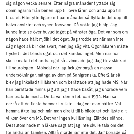
sig någon vecka senare. Efter några månader flyttade sig
domningarna från benen upp till övre låren och ända upp till
bröstet. Efter ytterligare ett par månader så flyttade det upp till
halva ansiktet och synen försvann. Då sökte jag hjälp. Jag
kunde inte se över huvud taget på vänster öga. Det var som om
någon hade hällt mjölk i det ögat. Jag trodde att när man inte
såg något så blir det svart, men jag såg vitt. Ögonläkaren mätte
trycket i det blinda ögat och det kändes inget. Men när hon
skulle mäta i det andra ögat så svimmade jag. Jag blev skickad
till neurologen i Mölndal där jag fick genomgå en massa
undersökningar, många av dem på Sahlgrenska. Efter2 år så
blev jag inkallad till läkaren som berättade att jag hade MS. När
han berättade minns jag att jag tittade bakåt, jag undrade vem
han pratade med … Detta var den 3 februari 1994. Han sa
också att de flesta hamnar i rullstol. Idag vet man bättre. Väl
hemma åkte jag och min man direkt till biblioteket och läste allt
vi kom över om MS. Det var ingen kul läsning. Eländes elände.
Dessutom hade min läkare sagt att jag inte skulle tala om det
för andra än familjen. Alltså gjorde jag inte det. Jag började på