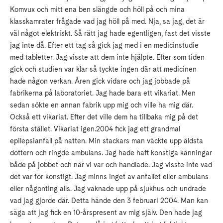
Komvux och mitt ena ben slängde och höll på och mina
klasskamrater frågade vad jag höll på med. Nja, sa jag, det är
väl något elektriskt. Så rätt jag hade egentligen, fast det visste
jag inte då. Efter ett tag så gick jag med i en medicinstudie
med tabletter. Jag visste att dem inte hjälpte. Efter som tiden
gick och studien var klar så tyckte ingen där att medicinen
hade någon verkan. Åren gick vidare och jag jobbade på
fabrikerna på laboratoriet. Jag hade bara ett vikariat. Men
sedan sökte en annan fabrik upp mig och ville ha mig där.
Också ett vikariat. Efter det ville dem ha tillbaka mig på det
första stället. Vikariat igen.2004 fick jag ett grandmal
epilepsianfall på natten. Min stackars man väckte upp äldsta
dottern och ringde ambulans. Jag hade haft konstiga känningar
både på jobbet och när vi var och handlade. Jag visste inte vad
det var för konstigt. Jag minns inget av anfallet eller ambulans
eller någonting alls. Jag vaknade upp på sjukhus och undrade
vad jag gjorde där. Detta hände den 3 februari 2004. Man kan
säga att jag fick en 10-årspresent av mig själv. Den hade jag