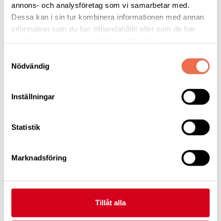
annons- och analysföretag som vi samarbetar med.
till
Dessa kan i sin tur kombinera informationen med annan
Dag Ekliden: 0304-47392 Mobil:076-7944756
information som du har tillhandahållit eller som de har
om ni vill vara med i vår fina förening.
samlat in när du har använt deras tjänster.
Samtyckesval
Välkomna önskar
Nödvändig
Kaprifols styrelse
Inställningar
Reportage:
I år serverades glögg och pepparkakor ute i den juldekorerade
paviljongen.
Statistik
Dom bjöd också på våfflade mjuka pepparkakor med olika röror
till.
Marknadsföring
Det var mysigt men något kallt i paviljongen.
Sen hälsades vi välkomna att sätta oss till bords. Som vanligt
väldigt god mat med ett antal nya sillinläggningar.
Dessertbordet var fyllt med godsaker.
Tillåt alla
58 deltagare var med på julbordet söndag den 26 november, en
imponerande upp-