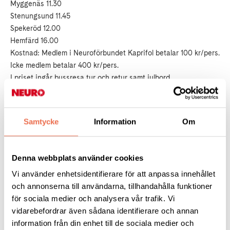
Myggenäs 11.30
Stenungsund 11.45
Spekeröd 12.00
Hemfärd 16.00
Kostnad: Medlem i Neuroförbundet Kaprifol betalar 100 kr/pers.
Icke medlem betalar 400 kr/pers.
I priset ingår bussresa tur och retur samt julbord,
mineralvatten/lättöl/julmust och kaffe.
(restaurangen har fullständiga rättigheter för den som önskar)
Avgiften betalar du in till föreningens bankgiro 5756-4353
Samtycke
Information
Om
senast den 20 november 2017.
Anmälan till Dag Ekliden: 0304-47392 Mobil: 076-7944756
Denna webbplats använder cookies
eller till Thomas Granlund:0303-67147 Mobil:073-1375974
Vi använder enhetsidentifierare för att anpassa innehållet
Senast den 15 november 2017
och annonserna till användarna, tillhandahålla funktioner
för sociala medier och analysera vår trafik. Vi
Passa på att bli medlem 2017 så gäller alla
vidarebefordrar även sådana identifierare och annan
subventionerade aktiviteter för hela 2018 också.
information från din enhet till de sociala medier och
Kontakta Anne-Christine Skreberg: mobil: 070-7543688 eller