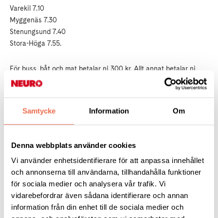
Varekil 7.10
Myggenäs 7.30
Stenungsund 7.40
Stora-Höga 7.55.
För buss, båt och mat betalar ni 300 kr. Allt annat betalar ni
själva. Assistent och hjälpare till rullstol följer med utan
kostnad.
Anmälan till Thomas Granlund 073-1575974 eller Dag Ekliden
Samtycke
Information
Om
0304-47392 senast den 15 augusti och betalning den 30
augusti på bankgiro 5756-4353
Observera den korta tiden för att anmäla er.
Denna webbplats använder cookies
Vi använder enhetsidentifierare för att anpassa innehållet
och annonserna till användarna, tillhandahålla funktioner
för sociala medier och analysera vår trafik. Vi
25 medlemmar var med på båtkryssningen till
vidarebefordrar även sådana identifierare och annan
Fredrikshamn.Tidigt på onsdag kl 6.30 åkte vi med en
information från din enhet till de sociala medier och
handikappanpassad buss från Henån till Varekil, Myggenäs,