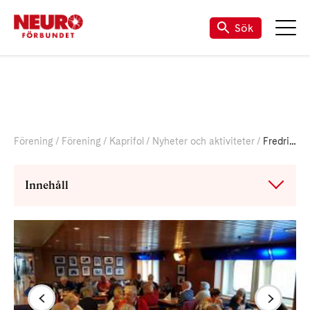
Sök
Förening
Förening
Kaprifol
Nyheter och aktiviteter
Fredrikshamn dagskryssning
Innehåll