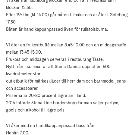
Vi åker från Göteborg klockan 9.10 och är i Fredrikshamn
klockan 12.30.
Efter 1½ tim (kl. 14.00) går båten tillbaka och är åter i Göteborg
17.30
Båten är handikappanpassad även för rullstolsburna.
Vi äter en frukostbuffè mellan 8.45-10.00 och en middagsbuffè
mellan 13.45-15.00.
Frukost och middagen serveras i restaurang Taste.
Nytt från i sommar är att Stena Danica öppnat en 500
kvadratmeter stor
outletbutik för märkeskläder till herr-dam och barnmode, jeans
och accessoarer.
Priserna är 20-80 procent lägre än i land.
2014 införde Stena Line bordershop där man säljer parfym,
godis och alkohol till lägre pris.
Vi åker med en handikappanpassad buss från
Henån 7.00