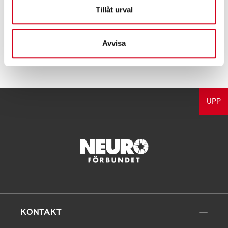
Tillåt urval
var en behaglig båtkryssning vi fick uppleva.
Avvisa
Tipsa
UPP
KONTAKT