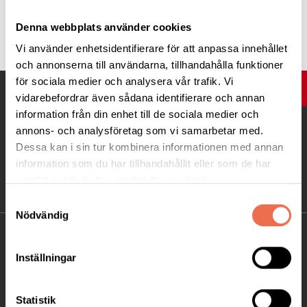
Tipsa
Denna webbplats använder cookies
Vi använder enhetsidentifierare för att anpassa innehållet
och annonserna till användarna, tillhandahålla funktioner
för sociala medier och analysera vår trafik. Vi
UPP
vidarebefordrar även sådana identifierare och annan
information från din enhet till de sociala medier och
annons- och analysföretag som vi samarbetar med.
Dessa kan i sin tur kombinera informationen med annan
information som du har tillhandahållit eller som de har
samlat in när du har använt deras tjänster.
Samtyckesval
Nödvändig
KONTAKT
Inställningar
Besöksadress:
Ågatan 12 C, 172 62 Sundbyberg
Statistik