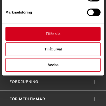
Telefon:
08-677 70 10
Marknadsföring
Postadress:
Box 4086
171 04 Solna
Tillåt alla
info@neuro.se
PG 90 10 07-5 | BG 901-0075 | Swishgåva 90 100
Tillåt urval
75 | Organisationsnummer 802002-3605
Till kontaktsidan
Avvisa
FÖRDJUPNING
FÖR MEDLEMMAR