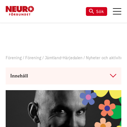
Sök
Förening
Förening
Jämtland-Härjedalen
Nyheter och aktivitete
Innehåll