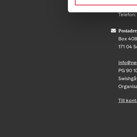
Ågatan 
Telefon
Postadre
Box 40
171 04 S
info@ne
PG 90 10
Swishgå
Organis
Till kon