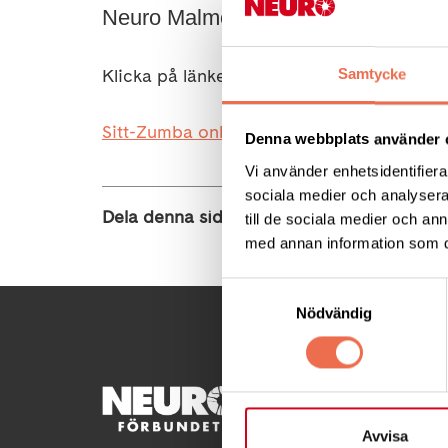
Neuro Malmö bjuder in till Sitt-Zumb
Klicka på länken för att ta del av innehålle
Samtycke
Sitt-Zumba online | Neuro
Denna webbplats använder 
Vi använder enhetsidentifierar
sociala medier och analysera 
Dela denna sida:
till de sociala medier och a
med annan information som du 
Samtyckesval
Nödvändig
KONTA
Avvisa
Besöksad