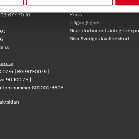
Så tycker vi
12 C, 172 62 Sundbyberg
Press
:
08-677 70 10
Tillgänglighet
Neuroförbundets integritetspo
ss:
Giva Sveriges kvalitetskod
86
olna
uro.se
 07-5 | BG 901-0075 |
va 90 100 75 |
ationsnummer 802002-3605
taktsidan