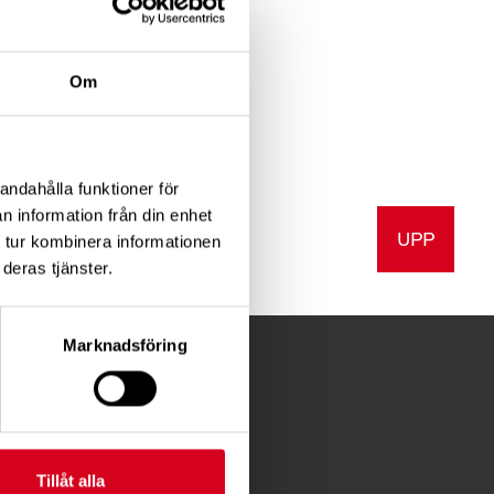
Om
andahålla funktioner för
n information från din enhet
UPP
v ut
 tur kombinera informationen
deras tjänster.
Marknadsföring
FÖR MEDLEMMAR
Tillåt alla
Förening