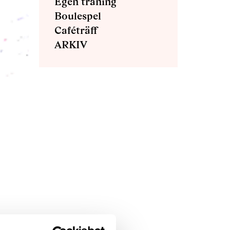
Egen träning
Boulespel
Caféträff
ARKIV