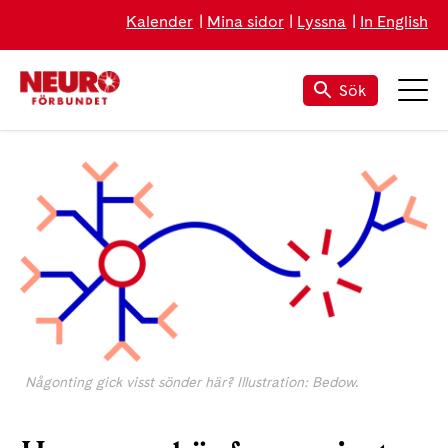
Kalender
Mina sidor
Lyssna
In English
Sök
Någonting gick visst sönder här? Illustration: Bedow.