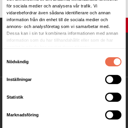
för sociala medier och analysera vår trafik. Vi
vidarebefordrar även sådana identifierare och annan
information från din enhet till de sociala medier och
UPP
annons- och analysföretag som vi samarbetar med.
Dessa kan i sin tur kombinera informationen med annan
information som du har tillhandahållit eller som de har
samlat in när du har använt deras tjänster.
Samtyckesval
Nödvändig
Inställningar
KONTAKT
Statistik
Besöksadress:
Ågatan 12 C, 172 62 Sundbyberg
Marknadsföring
Telefon:
08-677 70 10