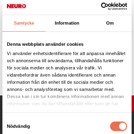
att de blir irriterade
över att man kan tro på
en blå liten häst.
Samtycke
Information
Om
av Dom Helder Camara
Denna webbplats använder cookies
Vi använder enhetsidentifierare för att anpassa innehållet
och annonserna till användarna, tillhandahålla funktioner
för sociala medier och analysera vår trafik. Vi
Tipsa
vidarebefordrar även sådana identifierare och annan
information från din enhet till de sociala medier och
annons- och analysföretag som vi samarbetar med.
Dessa kan i sin tur kombinera informationen med annan
UPP
information som du har tillhandahållit eller som de har
samlat in när du har använt deras tjänster.
Samtyckesval
Nödvändig