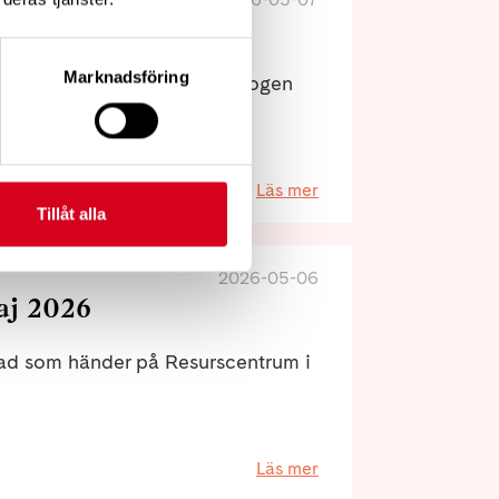
kdom och diagnos
Marknadsföring
 en digital träff med psykologen
Läs mer
Tillåt alla
2026-05-06
j 2026
d som händer på Resurscentrum i
Läs mer