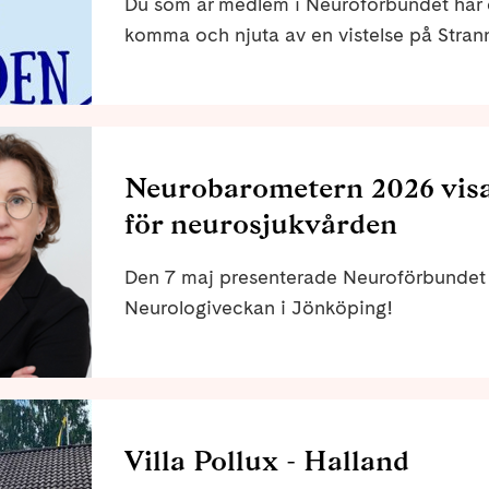
Du som är medlem i Neuroförbundet har en
komma och njuta av en vistelse på Stran
Onsalahalvön i Kungsbacka kommun, alldel
Neurobarometern 2026 visa
för neurosjukvården
Den 7 maj presenterade Neuroförbunde
Neurologiveckan i Jönköping!
Villa Pollux - Halland