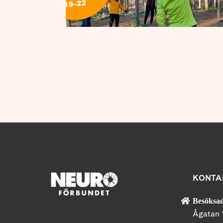
KONTA
Besöksad
Ågatan 