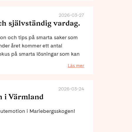
2026-03-27
ch självständig vardag.
ation och tips på smarta saker som
nder året kommer ett antal
okus på smarta lösningar som kan
Läs mer
2026-03-24
n i Värmland
is utemotion i Mariebergsskogen!