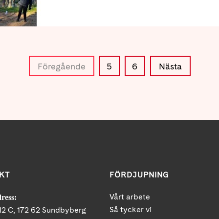
Föregående
5
6
Nästa
KT
FÖRDJUPNING
Vårt arbete
ress:
Så tycker vi
12 C, 172 62 Sundbyberg