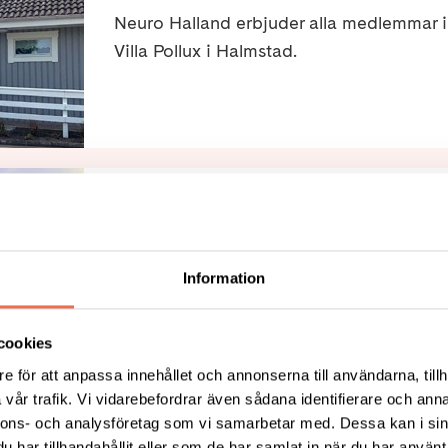
Neuro Halland erbjuder alla medlemmar i 
Villa Pollux i Halmstad.
Inbjudan till temahelg för
Har du myastenia gravis (MG) och är intr
Information
inspirerande temahelg på härliga Medlefo
augusti 2026? Det finns platser kvar så det
cookies
att delta!
e för att anpassa innehållet och annonserna till användarna, tillh
vår trafik. Vi vidarebefordrar även sådana identifierare och anna
nnons- och analysföretag som vi samarbetar med. Dessa kan i sin
har tillhandahållit eller som de har samlat in när du har använt 