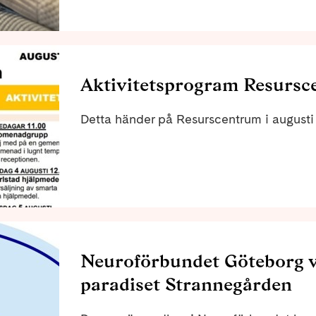
relationer och andra viktiga sociala livsvil
Aktivitetsprogram Resursc
Detta händer på Resurscentrum i august
Neuroförbundet Göteborg vä
paradiset Strannegården