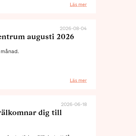
lkor.
Läs mer
2026-08-04
entrum augusti 2026
i månad.
Läs mer
2026-06-18
lkomnar dig till