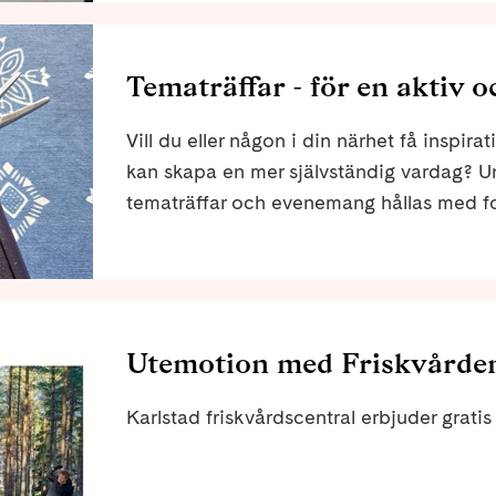
Tematräffar - för en aktiv o
Vill du eller någon i din närhet få inspir
kan skapa en mer självständig vardag? U
tematräffar och evenemang hållas med f
förenkla och berika din vardag.
Utemotion med Friskvårde
Karlstad friskvårdscentral erbjuder grat