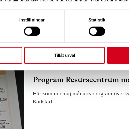
Att prata med barn om sju
Inställningar
Statistik
Tisdag 26 maj kl. 18:00–20:00 arrangeras
Stina Hindström.
Tillåt urval
Program Resurscentrum ma
Här kommer maj månads program över va
Karlstad.