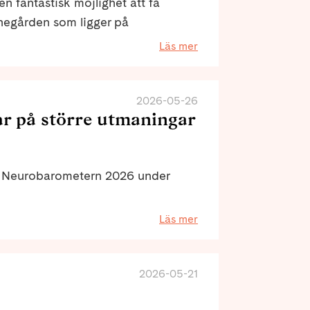
 fantastisk möjlighet att få
negården som ligger på
es intill havet.
Läs mer
2026-05-26
r på större utmaningar
t Neurobarometern 2026 under
Läs mer
2026-05-21