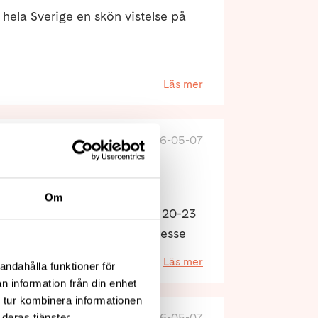
hela Sverige en skön vistelse på
Läs mer
2026-05-07
 dig med MG!
esserad att delta på en
Om
rs folkhögskola i Skellefteå 20-23
 går fint att anmäla sitt intresse
Läs mer
andahålla funktioner för
n information från din enhet
 tur kombinera informationen
2026-05-07
deras tjänster.