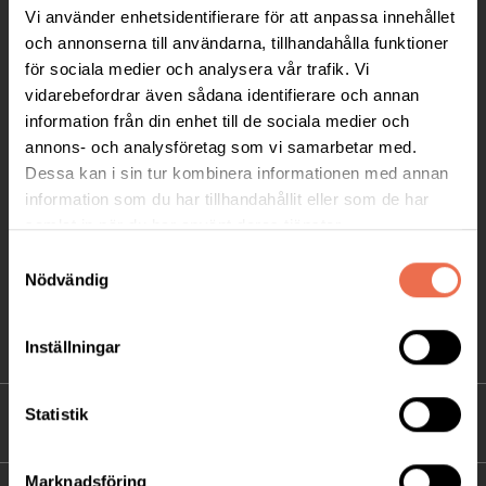
Vi använder enhetsidentifierare för att anpassa innehållet
Ågatan 12 C, 172 62 Sundbyberg
och annonserna till användarna, tillhandahålla funktioner
Telefon:
08-677 70 10
för sociala medier och analysera vår trafik. Vi
vidarebefordrar även sådana identifierare och annan
Postadress:
information från din enhet till de sociala medier och
Box 4086
annons- och analysföretag som vi samarbetar med.
171 04 Solna
Dessa kan i sin tur kombinera informationen med annan
information som du har tillhandahållit eller som de har
info@neuro.se
samlat in när du har använt deras tjänster.
PG 90 10 07-5 | BG 901-0075 | Swishgåva 90 100
Samtyckesval
75 | Organisationsnummer 802002-3605
Nödvändig
Till kontaktsidan
Inställningar
Statistik
FÖRDJUPNING
Marknadsföring