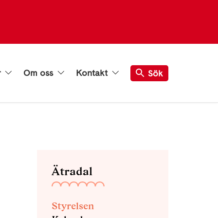
r
Om oss
Kontakt
Sök
Ätradal
Styrelsen