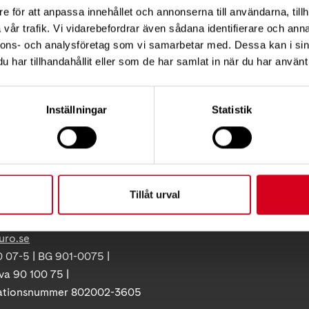
e för att anpassa innehållet och annonserna till användarna, tillh
vår trafik. Vi vidarebefordrar även sådana identifierare och anna
nnons- och analysföretag som vi samarbetar med. Dessa kan i sin
har tillhandahållit eller som de har samlat in när du har använt 
KT
FÖRDJUPNING
Vårt arbete
ress:
Inställningar
Statistik
Så tycker vi
12 C, 172 62 Sundbyberg
Press
:
08-677 70 10
Tillgänglighet
Neuroförbundets integritetspo
ss:
Giva Sveriges kvalitetskod
86
Tillåt urval
olna
uro.se
 07-5 | BG 901-0075 |
va 90 100 75 |
ationsnummer 802002-3605