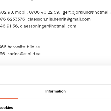
 602 98, mobil: 0706 40 22 59, gert.bjorklund@hotmai
.076 6233376 claesson.nils.henrik@gmail.com
06 46 91 56, claessoninger@hotmail.com
566 hasse@e-bild.se
36 karina@e-bild.se
Tipsa
Skri
Information
cookies