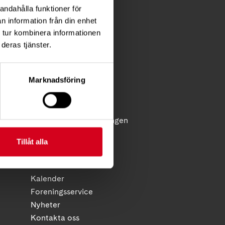
andahålla funktioner för
n information från din enhet
 tur kombinera informationen
deras tjänster.
FÖR MEDLEMMAR
Förening
Marknadsföring
Diagnosstöd
Anhörigstöd
Juridiskt stöd
licy
Reflex - medlemstidningen
Diagnosnytt
Tillåt alla
HITTA SNABBT
Kalender
Foreningsservice
Nyheter
Kontakta oss