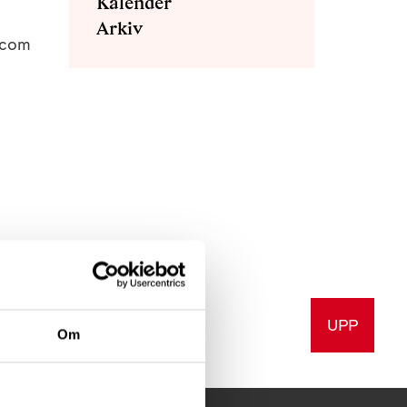
Kalender
Arkiv
l.com
UPP
v ut
Om