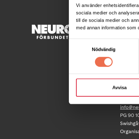
Vi använder enhetsidentifierar
sociala medier och analysera 
till de sociala medier och a
med annan information som du 
KONTA
Samtyckesval
Besöksad
Nödvändig
Ågatan 
Telefon
Postadre
Box 40
Avvisa
171 04 S
info@ne
PG 90 10
Swishgå
Organis