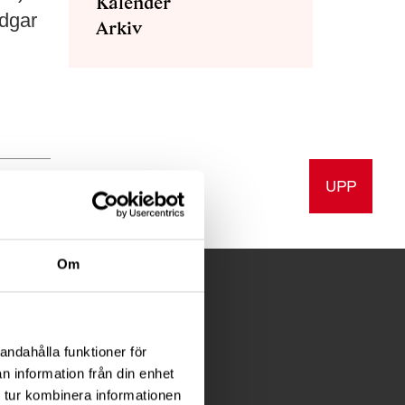
Kalender
adgar
Arkiv
UPP
v ut
Om
FÖR MEDLEMMAR
andahålla funktioner för
n information från din enhet
Förening
 tur kombinera informationen