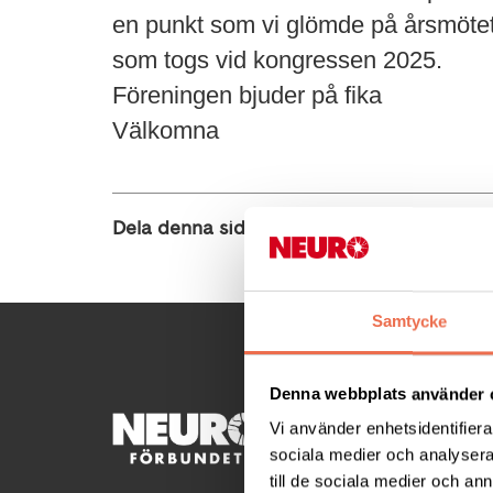
en punkt som vi glömde på årsmöte
som togs vid kongressen 2025.
Föreningen bjuder på fika
Välkomna
Dela denna sida:
Samtycke
Denna webbplats använder 
KONTA
Vi använder enhetsidentifierar
sociala medier och analysera 
Besöksad
till de sociala medier och a