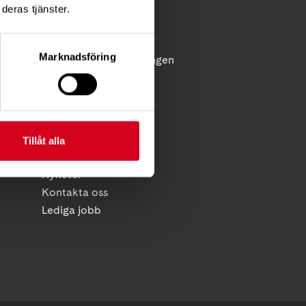
Diagnosstöd
deras tjänster.
Anhörigstöd
Juridiskt stöd
Marknadsföring
licy
Reflex - medlemstidningen
Diagnosnytt
HITTA SNABBT
Kalender
Tillåt alla
Foreningsservice
Nyheter
Kontakta oss
Lediga jobb