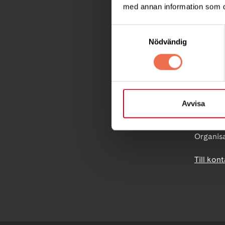
Ågatan 
med annan information som du 
Telefon
Samtyckesval
Nödvändig
Postadre
Box 40
171 04 S
info@ne
Avvisa
PG 90 10
Swishgå
Organis
Till kon