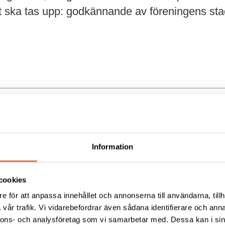
t ska tas upp: godkännande av föreningens st
Tipsa
Skri
Information
cookies
KT
FÖRDJUPNING
e för att anpassa innehållet och annonserna till användarna, tillh
vår trafik. Vi vidarebefordrar även sådana identifierare och anna
Vårt arbete
ress:
nnons- och analysföretag som vi samarbetar med. Dessa kan i sin