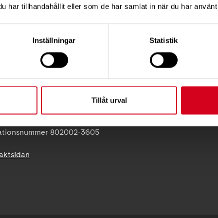
Så tycker vi
12 C, 172 62 Sundbyberg
har tillhandahållit eller som de har samlat in när du har använt 
Press
:
08-677 70 10
Tillgänglighet
Inställningar
Statistik
Neuroförbundets integritetspo
ss:
Giva Sveriges kvalitetskod
86
olna
uro.se
Tillåt urval
 07-5 | BG 901-0075 |
va 90 100 75 |
ationsnummer 802002-3605
taktsidan