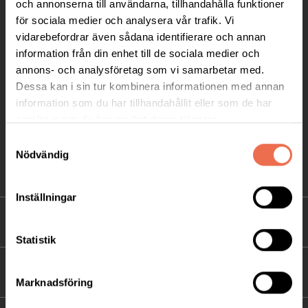
och annonserna till användarna, tillhandahålla funktioner
för sociala medier och analysera vår trafik. Vi
Postadress:
vidarebefordrar även sådana identifierare och annan
Box 4086
information från din enhet till de sociala medier och
171 04 Solna
annons- och analysföretag som vi samarbetar med.
Dessa kan i sin tur kombinera informationen med annan
info@neuro.se
information som du har tillhandahållit eller som de har
PG 90 10 07-5 | BG 901-0075 | Swishgåva 90 100
samlat in när du har använt deras tjänster.
75 | Organisationsnummer 802002-3605
Samtyckesval
Nödvändig
Till kontaktsidan
Inställningar
FÖRDJUPNING
Statistik
FÖR MEDLEMMAR
Marknadsföring