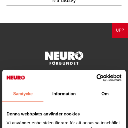
Månadsvy
UPP
KONTAKT
Samtycke
Information
Om
Besöksadress:
Denna webbplats använder cookies
Ågatan 12 C, 172 62 Sundbyberg
Telefon:
08-677 70 10
Vi använder enhetsidentifierare för att anpassa innehållet