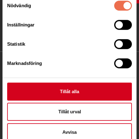
Nödvändig
Inställningar
Statistik
KONTAKT
Marknadsföring
Besöksadress:
Ågatan 12 C, 172 62 Sundbyberg
Tillåt alla
Telefon:
08-677 70 10
Postadress:
Tillåt urval
Box 4086
171 04 Solna
Avvisa