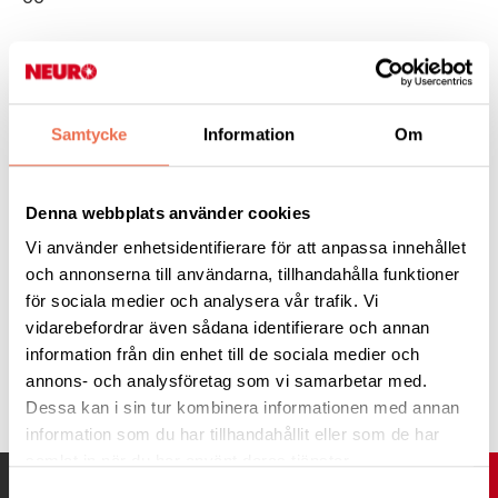
Välkommen till ärtsoppekväll på Storgatan 38 i Ulricehamn
lördagen den 18 november kl. 16 00
Samtycke
Information
Om
Morgan Andersson och Lennart Johansson underhåller
Ärtsoppa , smörgås, dricka , kaffe och kaka pris 50 :-
Denna webbplats använder cookies
Vi använder enhetsidentifierare för att anpassa innehållet
Anmälan till Gert Björklund tel 0706402259 alt. 0321-60298
och annonserna till användarna, tillhandahålla funktioner
senast 10 november
för sociala medier och analysera vår trafik. Vi
vidarebefordrar även sådana identifierare och annan
information från din enhet till de sociala medier och
Tipsa
annons- och analysföretag som vi samarbetar med.
Dessa kan i sin tur kombinera informationen med annan
information som du har tillhandahållit eller som de har
samlat in när du har använt deras tjänster.
UPP
Samtyckesval