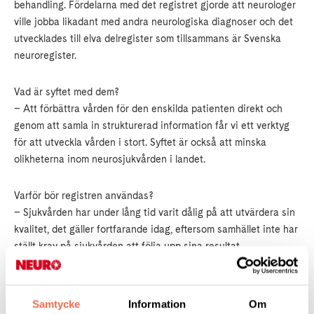
behandling. Fördelarna med det registret gjorde att neurologer
ville jobba likadant med andra neurologiska diagnoser och det
utvecklades till elva delregister som tillsammans är Svenska
neuroregister.
Vad är syftet med dem?
– Att förbättra vården för den enskilda patienten direkt och
genom att samla in strukturerad information får vi ett verktyg
för att utveckla vården i stort. Syftet är också att minska
olikheterna inom neurosjukvården i landet.
Varför bör registren användas?
– Sjukvården har under lång tid varit dålig på att utvärdera sin
kvalitet, det gäller fortfarande idag, eftersom samhället inte har
ställt krav på sjukvården att följa upp sina resultat
systematiskt. Med kvalitetsregister som Svenska neuroregister
gör vi precis det.
Samtycke
Information
Om