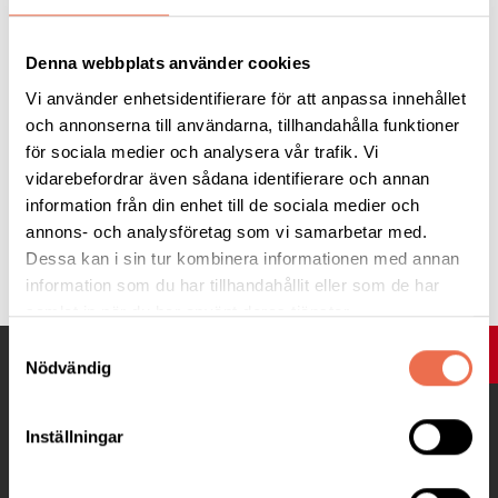
Vad gör registren för Neuroförbundets medlemmar?
– De hjälper till att få en kvalitetssäkrad och jämlikt fördelad
vård. Utan register finns dåliga verktyg för jämförelser, med
Denna webbplats använder cookies
kvalitetsregister går det att se hur neurosjukvården ser ut och
Vi använder enhetsidentifierare för att anpassa innehållet
hur den fungerar i hela landet.
och annonserna till användarna, tillhandahålla funktioner
för sociala medier och analysera vår trafik. Vi
vidarebefordrar även sådana identifierare och annan
information från din enhet till de sociala medier och
annons- och analysföretag som vi samarbetar med.
Tipsa
Dessa kan i sin tur kombinera informationen med annan
information som du har tillhandahållit eller som de har
samlat in när du har använt deras tjänster.
Samtyckesval
UPP
Nödvändig
Inställningar