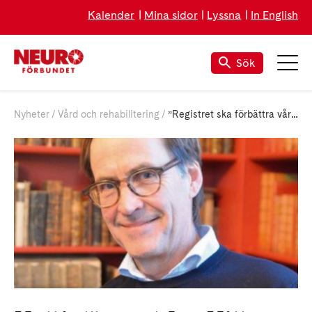
Kalender
Mina sidor
Lyssna
In English
Sök
Nyheter
Vård och rehabilitering
”Registret ska förbättra vården”