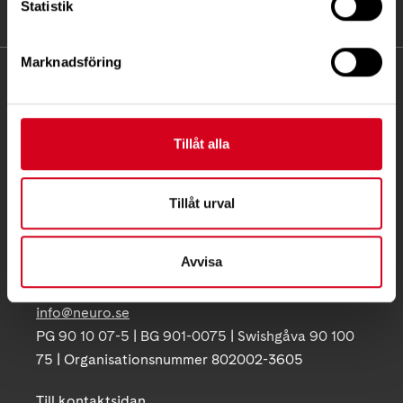
Statistik
Marknadsföring
KONTAKT
Besöksadress:
Tillåt alla
Ågatan 12 C, 172 62 Sundbyberg
Telefon:
08-677 70 10
Tillåt urval
Postadress:
Box 4086
Avvisa
171 04 Solna
info@neuro.se
PG 90 10 07-5 | BG 901-0075 | Swishgåva 90 100
75 | Organisationsnummer 802002-3605
Till kontaktsidan