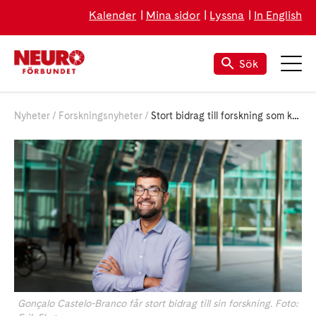
Kalender
Mina sidor
Lyssna
In English
Sök
Nyheter
Forskningsnyheter
Stort bidrag till forskning som kan ge ny behandling mot MS
Gonçalo Castelo-Branco får stort bidrag till sin forskning. Foto: