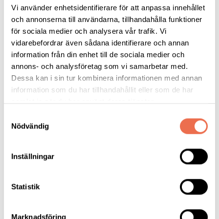
Vi använder enhetsidentifierare för att anpassa innehållet
och annonserna till användarna, tillhandahålla funktioner
för sociala medier och analysera vår trafik. Vi
vidarebefordrar även sådana identifierare och annan
information från din enhet till de sociala medier och
annons- och analysföretag som vi samarbetar med.
Läs mer på neuro.se
Dessa kan i sin tur kombinera informationen med annan
information som du har tillhandahållit eller som de har
samlat in när du har använt deras tjänster.
Samtyckesval
Forskning
Nödvändig
MS - multipel skleros
Inställningar
Statistik
Forskar om cellerna som producerar myelin
Marknadsföring