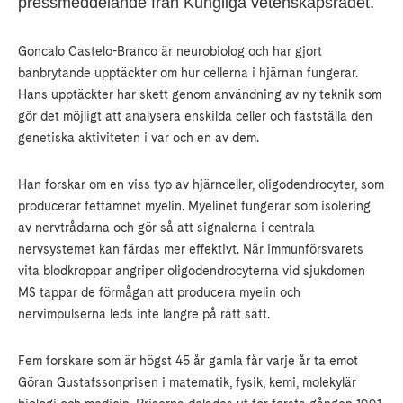
pressmeddelande från Kungliga vetenskapsrådet.
Goncalo Castelo-Branco är neurobiolog och har gjort
banbrytande upptäckter om hur cellerna i hjärnan fungerar.
Hans upptäckter har skett genom användning av ny teknik som
gör det möjligt att analysera enskilda celler och fastställa den
genetiska aktiviteten i var och en av dem.
Han forskar om en viss typ av hjärnceller, oligodendrocyter, som
producerar fettämnet myelin. Myelinet fungerar som isolering
av nervtrådarna och gör så att signalerna i centrala
nervsystemet kan färdas mer effektivt. När immunförsvarets
vita blodkroppar angriper oligodendrocyterna vid sjukdomen
MS tappar de förmågan att producera myelin och
nervimpulserna leds inte längre på rätt sätt.
Fem forskare som är högst 45 år gamla får varje år ta emot
Göran Gustafssonprisen i matematik, fysik, kemi, molekylär