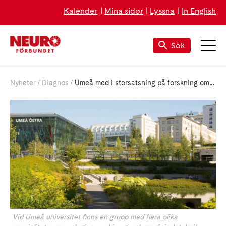
Kalender
Mina sidor
Lyssna
In English
Sök
Nyheter
Diagnos
Umeå med i storsatsning på forskning om hydrocefalus
Vid Umeå universitet finns en grupp med flera olika