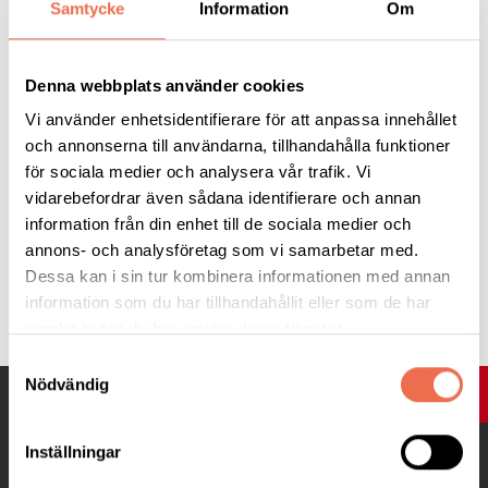
Samtycke
Information
Om
Denna webbplats använder cookies
Läkartidningen
Vi använder enhetsidentifierare för att anpassa innehållet
och annonserna till användarna, tillhandahålla funktioner
för sociala medier och analysera vår trafik. Vi
vidarebefordrar även sådana identifierare och annan
information från din enhet till de sociala medier och
annons- och analysföretag som vi samarbetar med.
Dessa kan i sin tur kombinera informationen med annan
Tipsa
information som du har tillhandahållit eller som de har
samlat in när du har använt deras tjänster.
Samtyckesval
Nödvändig
UPP
Inställningar