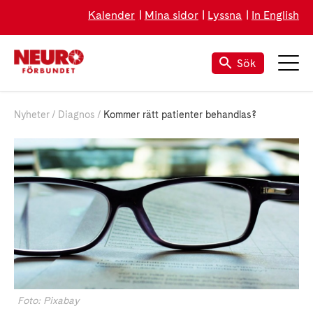
Kalender
Mina sidor
Lyssna
In English
Sök
Nyheter
Diagnos
Kommer rätt patienter behandlas?
Foto: Pixabay