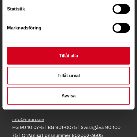
Statistik
Marknadsföring
KONTAKT
Tillåt alla
Besöksadress:
Ågatan 12 C, 172 62 Sundbyberg
Telefon:
08-677 70 10
Tillåt urval
Postadress:
Box 4086
Avvisa
171 04 Solna
info@neuro.se
PG 90 10 07-5 | BG 901-0075 | Swishgåva 90 100
75 | Organisationsnummer 802002-3605