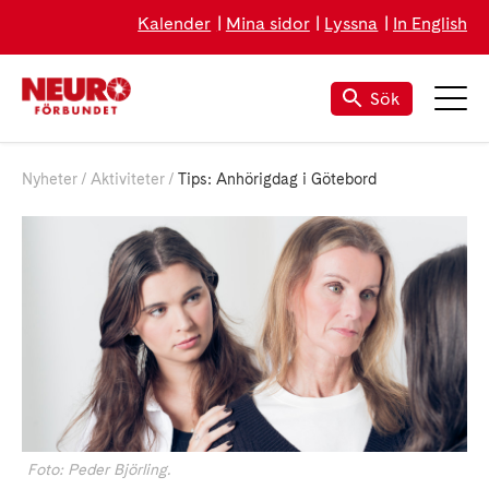
Kalender
Mina sidor
Lyssna
In English
Sök
Nyheter
Aktiviteter
Tips: Anhörigdag i Götebord
Foto: Peder Björling.