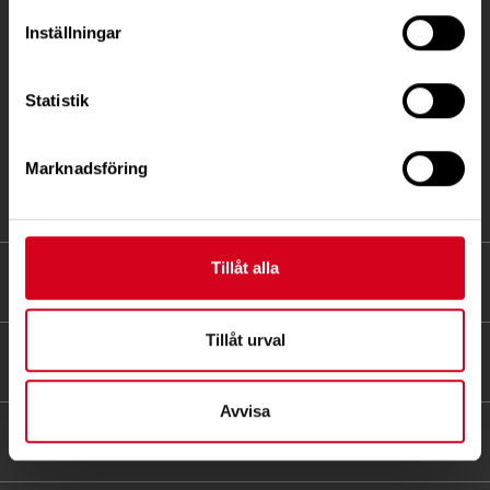
171 04 Solna
Inställningar
info@neuro.se
Statistik
PG 90 10 07-5 | BG 901-0075 | Swishgåva 90 100
75 | Organisationsnummer 802002-3605
Marknadsföring
Till kontaktsidan
Tillåt alla
FÖRDJUPNING
Tillåt urval
FÖR MEDLEMMAR
Avvisa
HITTA SNABBT