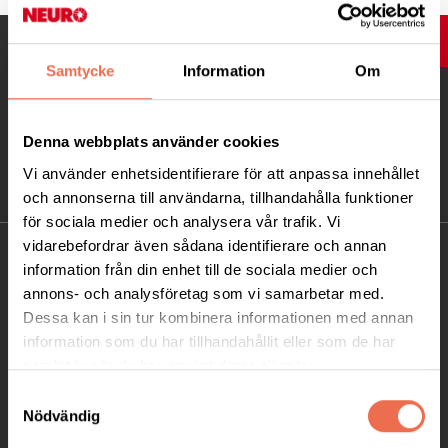
UPP
Samtycke
Information
Om
Denna webbplats använder cookies
Vi använder enhetsidentifierare för att anpassa innehållet
och annonserna till användarna, tillhandahålla funktioner
för sociala medier och analysera vår trafik. Vi
vidarebefordrar även sådana identifierare och annan
KONTAKT
information från din enhet till de sociala medier och
annons- och analysföretag som vi samarbetar med.
Besöksadress:
Dessa kan i sin tur kombinera informationen med annan
Ågatan 12 C, 172 62 Sundbyberg
information som du har tillhandahållit eller som de har
Telefon:
08-677 70 10
samlat in när du har använt deras tjänster.
Samtyckesval
Postadress:
Nödvändig
Box 4086