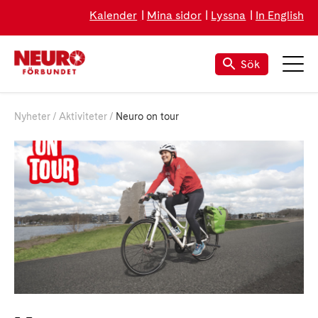
Kalender
Mina sidor
Lyssna
In English
Sök
Nyheter
Aktiviteter
Neuro on tour