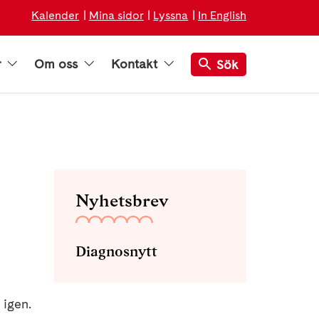
Kalender
Mina sidor
Lyssna
In English
r
Om oss
Kontakt
Sök
Nyhetsbrev
Diagnosnytt
 igen.