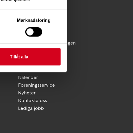
Förening
Diagnosstöd
Marknadsföring
Anhörigstöd
Juridiskt stöd
licy
Reflex - medlemstidningen
Diagnosnytt
Tillåt alla
HITTA SNABBT
Kalender
Foreningsservice
Nyheter
Kontakta oss
Lediga jobb