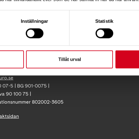
Vårt arbete
ress:
Så tycker vi
12 C, 172 62 Sundbyberg
Inställningar
Statistik
Press
:
08-677 70 10
Tillgänglighet
Neuroförbundets integritetspo
ss:
Giva Sveriges kvalitetskod
86
Tillåt urval
olna
uro.se
 07-5 | BG 901-0075 |
va 90 100 75 |
ationsnummer 802002-3605
taktsidan