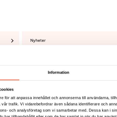
Nyheter
Tipsa
Skri
Information
cookies
e för att anpassa innehållet och annonserna till användarna, tillh
vår trafik. Vi vidarebefordrar även sådana identifierare och anna
nnons- och analysföretag som vi samarbetar med. Dessa kan i sin
KT
FÖRDJUPNING
har tillhandahållit eller som de har samlat in när du har använt 