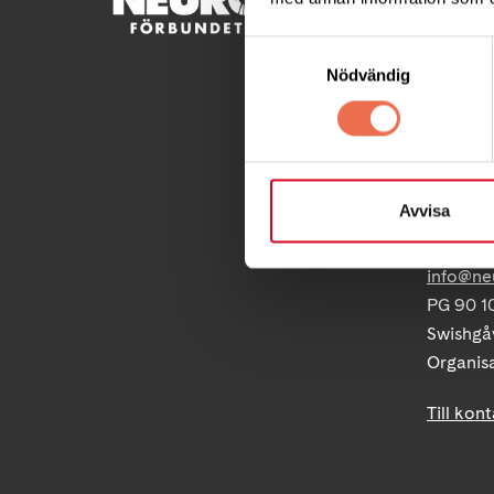
Besöksad
Samtyckesval
Ågatan 
Nödvändig
Telefon
Postadre
Box 40
Avvisa
171 04 S
info@ne
PG 90 10
Swishgå
Organis
Till kon