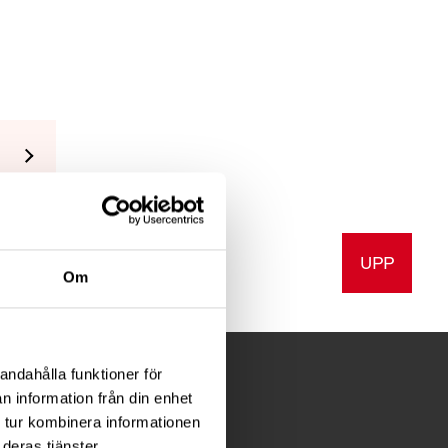
UPP
v ut
Om
andahålla funktioner för
n information från din enhet
 tur kombinera informationen
FÖR MEDLEMMAR
deras tjänster.