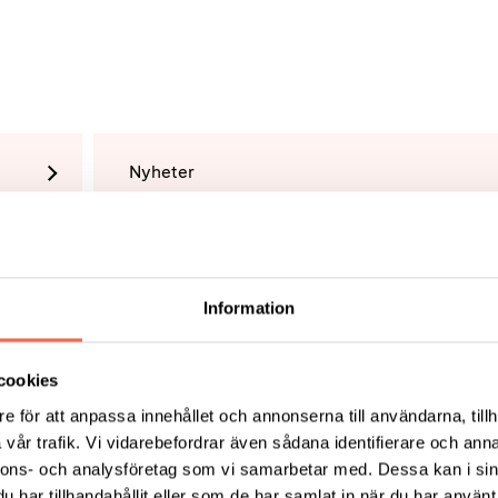
Nyheter
Tipsa
Skri
Information
cookies
e för att anpassa innehållet och annonserna till användarna, tillh
vår trafik. Vi vidarebefordrar även sådana identifierare och anna
nnons- och analysföretag som vi samarbetar med. Dessa kan i sin
KT
FÖRDJUPNING
har tillhandahållit eller som de har samlat in när du har använt 