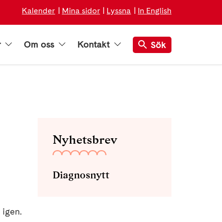
Kalender
Mina sidor
Lyssna
In English
r
Om oss
Kontakt
Sök
Nyhetsbrev
Diagnosnytt
 igen.