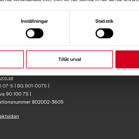
Vårt arbete
ress:
Så tycker vi
12 C, 172 62 Sundbyberg
Inställningar
Statistik
Press
:
08-677 70 10
Tillgänglighet
Neuroförbundets integritetspo
ss:
Giva Sveriges kvalitetskod
86
Tillåt urval
olna
uro.se
 07-5 | BG 901-0075 |
va 90 100 75 |
ationsnummer 802002-3605
taktsidan