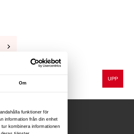
UPP
v ut
Om
andahålla funktioner för
n information från din enhet
 tur kombinera informationen
FÖR MEDLEMMAR
deras tjänster.