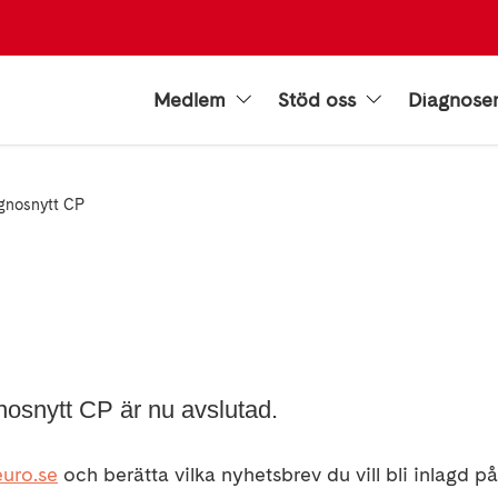
Medlem
Stöd oss
Diagnose
gnosnytt CP
snytt CP är nu avslutad.
uro.se
och berätta vilka nyhetsbrev du vill bli inlagd på