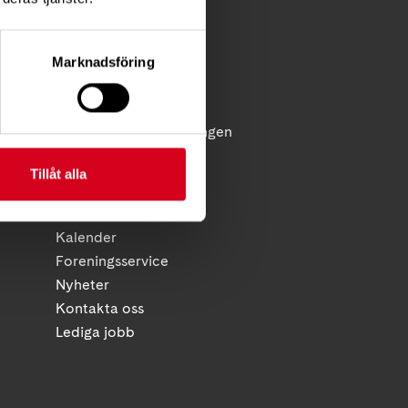
Förening
Diagnosstöd
Marknadsföring
Anhörigstöd
Juridiskt stöd
licy
Reflex - medlemstidningen
Diagnosnytt
Tillåt alla
HITTA SNABBT
Kalender
Foreningsservice
Nyheter
Kontakta oss
Lediga jobb