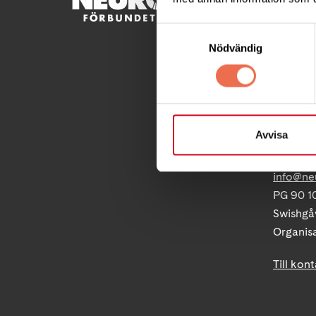
Besöksad
Samtyckesval
Ågatan 
Nödvändig
Telefon
Postadre
Box 40
Avvisa
171 04 S
info@ne
PG 90 10
Swishgå
Organis
Till kon