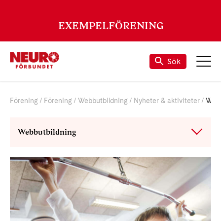
EXEMPELFÖRENING
Sök
Förening
Förening
Webbutbildning
Nyheter & aktiviteter
Webblunch
Webbutbildning