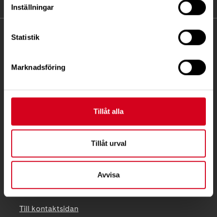
Inställningar
KONTAKT
Statistik
Besöksadress:
Marknadsföring
Ågatan 12 C, 172 62 Sundbyberg
Telefon:
08-677 70 10
Postadress:
Tillåt alla
Box 4086
171 04 Solna
Tillåt urval
info@neuro.se
PG 90 10 07-5 | BG 901-0075 | Swishgåva 90 100
Avvisa
75 | Organisationsnummer 802002-3605
Till kontaktsidan