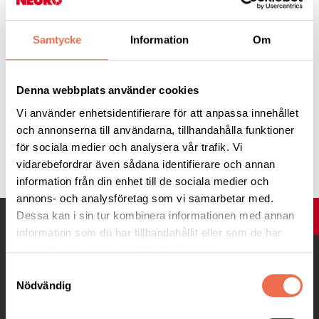
11.45.
Länk för att ansluta till detta möte >>
Samtycke
Information
Om
Ingen föranmälan. Koka dig en kopp kaffe eller te och klicka in
Denna webbplats använder cookies
dig på rätt klockslag - så ser vi på torsdag eller lördag!
Vi använder enhetsidentifierare för att anpassa innehållet
och annonserna till användarna, tillhandahålla funktioner
för sociala medier och analysera vår trafik. Vi
Tipsa
vidarebefordrar även sådana identifierare och annan
information från din enhet till de sociala medier och
annons- och analysföretag som vi samarbetar med.
Dessa kan i sin tur kombinera informationen med annan
UPP
information som du har tillhandahållit eller som de har
samlat in när du har använt deras tjänster.
Samtyckesval
Nödvändig