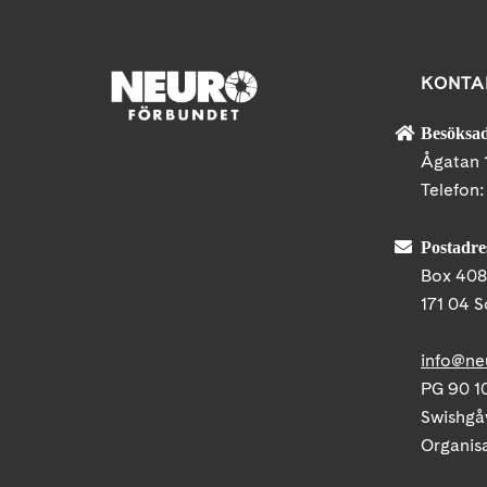
KONTA
Besöksad
Ågatan 
Telefon
Postadre
Box 40
171 04 S
info@ne
PG 90 10
Swishgå
Organis