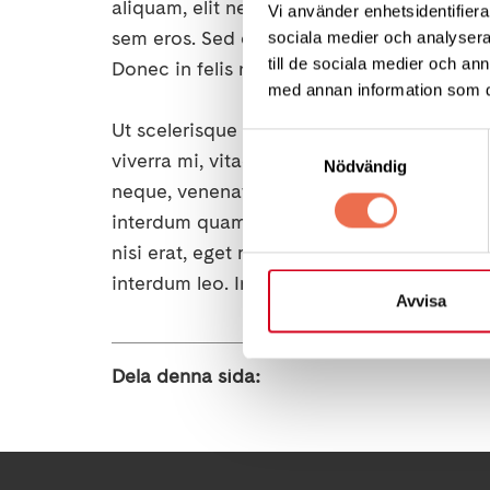
aliquam, elit nec ultrices laoreet, dui ant
Vi använder enhetsidentifierar
sem eros. Sed euismod quam eu viverra acc
sociala medier och analysera 
till de sociala medier och a
Donec in felis neque. Praesent tincidunt e
med annan information som du 
Ut scelerisque vulputate eleifend. Suspe
Samtyckesval
viverra mi, vitae dapibus arcu. Praesent va
Nödvändig
neque, venenatis tempus massa nisi sed odi
interdum quam. Ut blandit pulvinar magna. 
nisi erat, eget rhoncus metus efficitur sit a
interdum leo. In luctus maximus odio, tri
Avvisa
Dela denna sida: