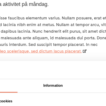
 aktivitet på måndag.
sse faucibus elementum varius. Nullam posuere, erat e
 id lacinia nibh enim at metus. Nullam at tempor arcu, vi
dapibus lacinia. Nunc hendrerit elit purus, sit amet di
 malesuada ante aliquam, id malesuada dui porta. Don
auris interdum. Sed suscipit tempor placerat. In nec
 leo scelerisque, sed dictum lacus placerat.
Information
re ullamcorper. Proin pulvinar, risus condimentum venen
t ante nunc et turpis. Aliquam blandit odio mollis vulp
msan posuere. Sed ut est vitae dui vehicula porttitor. 
cookies