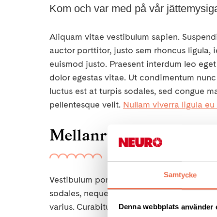
Kom och var med på vår jättemysiga
Aliquam vitae vestibulum sapien. Suspendi
auctor porttitor, justo sem rhoncus ligula,
euismod justo. Praesent interdum leo eget 
dolor egestas vitae. Ut condimentum nunc
luctus est at turpis sodales, sed congue m
pellentesque velit.
Nullam viverra ligula eu
Mellanrubrik
Samtycke
Vestibulum porttitor arcu eget ipsum orna
sodales, neque arcu auctor nunc, a placera
varius. Curabitur non massa vitae dui accu
Denna webbplats använder 