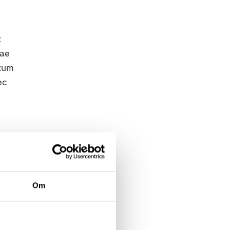
t
tae
ctum
ec
Om
atis
utate
Donec