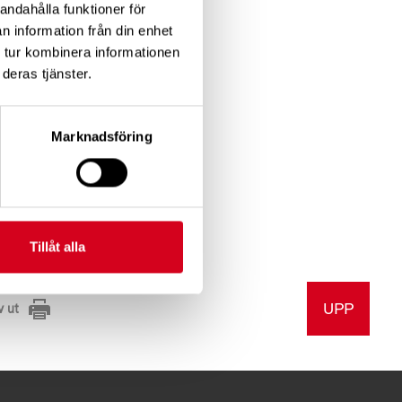
vitae
andahålla funktioner för
t.
n information från din enhet
 tur kombinera informationen
deras tjänster.
 non
er
Marknadsföring
andit
Tillåt alla
UPP
v ut