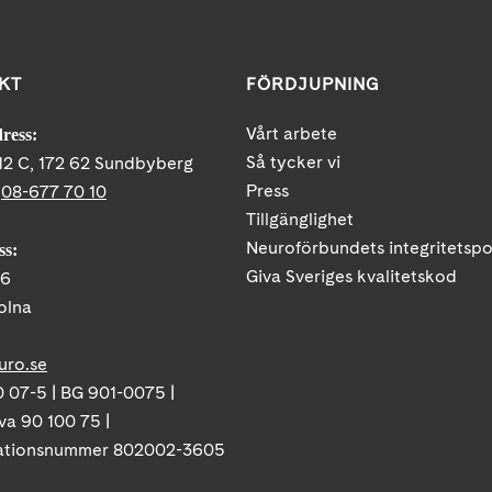
KT
FÖRDJUPNING
Vårt arbete
ress:
Så tycker vi
12 C, 172 62 Sundbyberg
Press
:
08-677 70 10
Tillgänglighet
Neuroförbundets integritetspo
ss:
Giva Sveriges kvalitetskod
86
olna
uro.se
 07-5 | BG 901-0075 |
va 90 100 75 |
ationsnummer 802002-3605