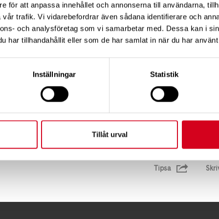
e faucibus mauris, at commodo urna orci vel erat. Donec 
e för att anpassa innehållet och annonserna till användarna, tillh
umsan. Integer suscipit accumsan orci sit amet blandi
vår trafik. Vi vidarebefordrar även sådana identifierare och anna
nnons- och analysföretag som vi samarbetar med. Dessa kan i sin
get purus in congue.
har tillhandahållit eller som de har samlat in när du har använt 
ndisse et orci et purus dapibus condimentum. Maecenas
rius, nisl non molestie pulvinar, metus mauris ullamcorp
Inställningar
Statistik
o. Proin leo nunc, interdum vitae turpis eget, posuere
Ut consectetur libero ut erat ultricies placerat. Nam bl
met. Nullam ut tincidunt nulla. Morbi a felis tortor. Ut at
stique faucibus augue commodo in.
Tillåt urval
Tipsa
Skri