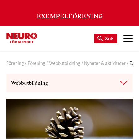
EXEMPELFÖRENING
Sök
Förening
Förening
Webbutbildning
Nyheter & aktiviteter
En återkommande aktivitet
Webbutbildning