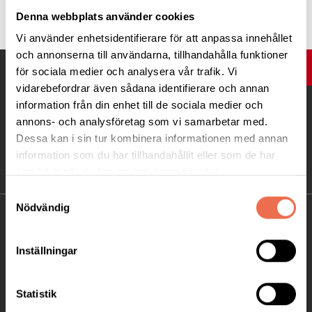
Tipsa
Denna webbplats använder cookies
Vi använder enhetsidentifierare för att anpassa innehållet
och annonserna till användarna, tillhandahålla funktioner
UPP
för sociala medier och analysera vår trafik. Vi
vidarebefordrar även sådana identifierare och annan
information från din enhet till de sociala medier och
annons- och analysföretag som vi samarbetar med.
Dessa kan i sin tur kombinera informationen med annan
information som du har tillhandahållit eller som de har
samlat in när du har använt deras tjänster.
Samtyckesval
Nödvändig
KONTAKT
Inställningar
Besöksadress:
Ågatan 12 C, 172 62 Sundbyberg
Telefon:
08-677 70 10
Statistik