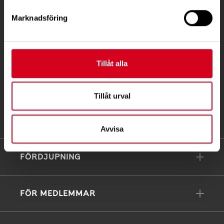
Postadress:
Marknadsföring
Box 4086
171 04 Solna
info@neuro.se
Tillåt alla
PG 90 10 07-5 | BG 901-0075 | Swishgåva 90 100
75 | Organisationsnummer 802002-3605
Tillåt urval
Till kontaktsidan
Avvisa
FÖRDJUPNING
FÖR MEDLEMMAR