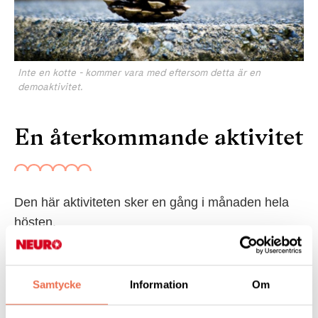
Inte en kotte - kommer vara med eftersom detta är en
demoaktivitet.
En återkommande aktivitet
Den här aktiviteten sker en gång i månaden hela
hösten.
Det kommer bli riktigt trevligt!
Samtycke
Information
Om