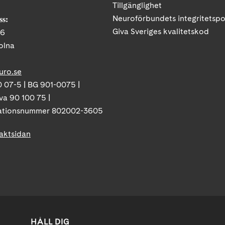
Tillgänglighet
Neuroförbundets integritetspo
ss:
Giva Sveriges kvalitetskod
86
olna
uro.se
 07-5 | BG 901-0075 |
va 90 100 75 |
ationsnummer 802002-3605
taktsidan
HÅLL DIG