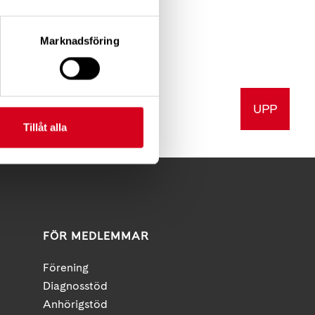
möten,
r vissa
Marknadsföring
UPP
v ut
Tillåt alla
FÖR MEDLEMMAR
Förening
Diagnosstöd
Anhörigstöd