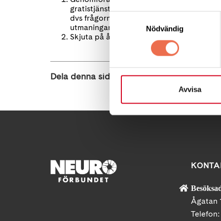
gratistjänster för detta, exempel telefon
Samtyckesval
dvs frågorna mejlas ut och alla får svara 
utmaningar bland annat möjligheterna att h
Nödvändig
Skjuta på årsmötet till lite längre fram i vå
Dela denna sida:
Avvisa
KONTA
Besöksad
Ågatan 
Telefon