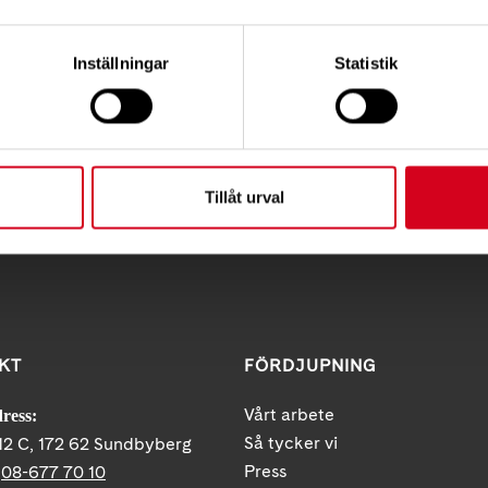
konferens.se eller Microsoft Teams. Annars kan man hålla mejl
inom ett visst datum och klockslag exempelvis, men det innebä
a diskussion kring vissa frågor.
Inställningar
Statistik
r, det vill säga efter den sista mars.
Tipsa
Skri
Tillåt urval
KT
FÖRDJUPNING
Vårt arbete
ress:
Så tycker vi
12 C, 172 62 Sundbyberg
Press
:
08-677 70 10